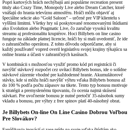
Popri kartových hrách nechýbajú ani populárne recreation present
tituly ako Crazy Time, Monopoly Live alebo Dream Catcher, ktoré
vnášajú do hrania televíznu atmosféru. Hráči môžu objaviť aj
špeciálne sekcie ako “Gold Saloon” – určené pre VIP klientelu s
vyššími limitmi. Všetky hry sú poskytované renomovanými štúdiami
ako Evolution alebo Pragmatic Live, čo zaručuje vysokú kvalitu
streamu aj profesionalitu krupiérov. Hoci Billybets on line casino
funguje na základe platnej licencie, hráči by si mali uvedomiť, že ide
o zahraničného operátora. Z tohto dôvodu odporúčame, aby si
každý používateľ vopred overil legislatívu svojej krajiny týkajúcu sa
online hrania a účasti v zahraničných kasínach.
V kombinácii s možnosťou využiť promo kód pri registrácii či
navýšiť stávkový rozpočet cez uvítací Billybets bonus, ide o solídne
stávkové zázemie vhodné pre každodenné hranie. Akumulátorové
stávky, kde si môžu hráči navýšiť výhru vďaka Billybets bonusu až
do 100 % podľa počtu zápasov na tikete. Tento typ bonusu motivuje
k stratégii a premyslenému tipovaniu, čo ocenia najmä skúsení
stávkari. Pre uvoľnenie bonusu je nutné pretočiť 35-násobok sumy
vkladu a bonusu, pre výhry z free spinov platí 40-násobný obrat.
Je Billybets On-line On Line Casino Dobrou Voľbou
Pre Slovákov?
Fanúšikovia inovácií si zase prídu na svoje vďaka štúdiám ako