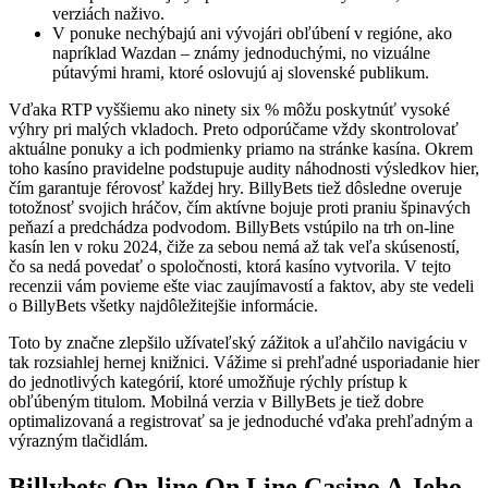
verziách naživo.
V ponuke nechýbajú ani vývojári obľúbení v regióne, ako
napríklad Wazdan – známy jednoduchými, no vizuálne
pútavými hrami, ktoré oslovujú aj slovenské publikum.
Vďaka RTP vyššiemu ako ninety six % môžu poskytnúť vysoké
výhry pri malých vkladoch. Preto odporúčame vždy skontrolovať
aktuálne ponuky a ich podmienky priamo na stránke kasína. Okrem
toho kasíno pravidelne podstupuje audity náhodnosti výsledkov hier,
čím garantuje férovosť každej hry. BillyBets tiež dôsledne overuje
totožnosť svojich hráčov, čím aktívne bojuje proti praniu špinavých
peňazí a predchádza podvodom. BillyBets vstúpilo na trh on-line
kasín len v roku 2024, čiže za sebou nemá až tak veľa skúseností,
čo sa nedá povedať o spoločnosti, ktorá kasíno vytvorila. V tejto
recenzii vám povieme ešte viac zaujímavostí a faktov, aby ste vedeli
o BillyBets všetky najdôležitejšie informácie.
Toto by značne zlepšilo užívateľský zážitok a uľahčilo navigáciu v
tak rozsiahlej hernej knižnici. Vážime si prehľadné usporiadanie hier
do jednotlivých kategórií, ktoré umožňuje rýchly prístup k
obľúbeným titulom. Mobilná verzia v BillyBets je tiež dobre
optimalizovaná a registrovať sa je jednoduché vďaka prehľadným a
výrazným tlačidlám.
Billybets On-line On Line Casino A Jeho