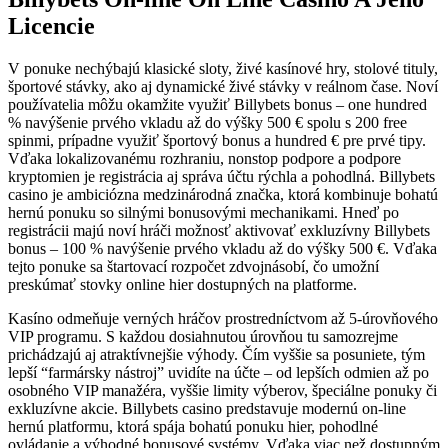
Licencie
V ponuke nechýbajú klasické sloty, živé kasínové hry, stolové tituly,
športové stávky, ako aj dynamické živé stávky v reálnom čase. Noví
používatelia môžu okamžite využiť Billybets bonus – one hundred
% navýšenie prvého vkladu až do výšky 500 € spolu s 200 free
spinmi, prípadne využiť športový bonus a hundred € pre prvé tipy.
Vďaka lokalizovanému rozhraniu, nonstop podpore a podpore
kryptomien je registrácia aj správa účtu rýchla a pohodlná. Billybets
casino je ambiciózna medzinárodná značka, ktorá kombinuje bohatú
hernú ponuku so silnými bonusovými mechanikami. Hneď po
registrácii majú noví hráči možnosť aktivovať exkluzívny Billybets
bonus – 100 % navýšenie prvého vkladu až do výšky 500 €. Vďaka
tejto ponuke sa štartovací rozpočet zdvojnásobí, čo umožní
preskúmať stovky online hier dostupných na platforme.
Kasíno odmeňuje verných hráčov prostredníctvom až 5-úrovňového
VIP programu. S každou dosiahnutou úrovňou tu samozrejme
prichádzajú aj atraktívnejšie výhody. Čím vyššie sa posuniete, tým
lepší “farmársky nástroj” uvidíte na účte – od lepších odmien až po
osobného VIP manažéra, vyššie limity výberov, špeciálne ponuky či
exkluzívne akcie. Billybets casino predstavuje modernú on-line
hernú platformu, ktorá spája bohatú ponuku hier, pohodlné
ovládanie a výhodné bonusové systémy. Vďaka viac než dostupným