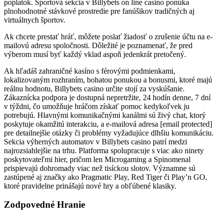
poplatok. Športová sekcia v Billybets on line casino ponúka
plnohodnotné stávkové prostredie pre fanúšikov tradičných aj
virtuálnych športov.
Ak chcete prestať hráť, môžete poslať žiadosť o zrušenie účtu na e-
mailovú adresu spoločnosti. Dôležité je poznamenať, že pred
výberom musí byť každý vklad aspoň jedenkrát pretočený.
Ak hľadáš zahraničné kasíno s férovými podmienkami,
lokalizovaným rozhraním, bohatou ponukou a bonusmi, ktoré majú
reálnu hodnotu, Billybets casino určite stojí za vyskúšanie.
Zákaznícka podpora je dostupná nepretržite, 24 hodín denne, 7 dní
v týždni, čo umožňuje hráčom získať pomoc kedykoľvek ju
potrebujú. Hlavnými komunikačnými kanálmi sú živý chat, ktorý
poskytuje okamžitú interakciu, a e-mailová adresa [email protected]
pre detailnejšie otázky či problémy vyžadujúce dlhšiu komunikáciu.
Sekcia výherných automatov v Billybets casino patrí medzi
najrozsiahlejšie na trhu. Platforma spolupracuje s viac ako ninety
poskytovateľmi hier, pričom len Microgaming a Spinomenal
prispievajú dohromady viac než tisíckou slotov. Významne sú
zastúpené aj značky ako Pragmatic Play, Red Tiger či Play’n GO,
ktoré pravidelne prinášajú nové hry a obľúbené klasiky.
Zodpovedné Hranie