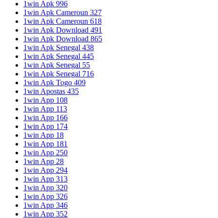
1win Apk 996
1win Apk Cameroun 327
1win Apk Cameroun 618
1win Apk Download 491
1win Apk Download 865
1win Apk Senegal 438
1win Apk Senegal 445
1win Apk Senegal 55
1win Apk Senegal 716
1win Apk Togo 409
1win Apostas 435
1win App 108
1win App 113
1win App 166
1win App 174
1win App 18
1win App 181
1win App 250
1win App 28
1win App 294
1win App 313
1win App 320
1win App 326
1win App 346
1win App 352