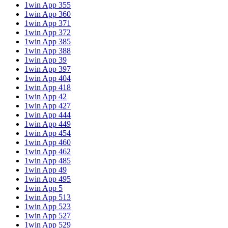
1win App 355
1win App 360
1win App 371
1win App 372
1win App 385
1win App 388
1win App 39
1win App 397
1win App 404
1win App 418
1win App 42
1win App 427
1win App 444
1win App 449
1win App 454
1win App 460
1win App 462
1win App 485
1win App 49
1win App 495
1win App 5
1win App 513
1win App 523
1win App 527
1win App 529