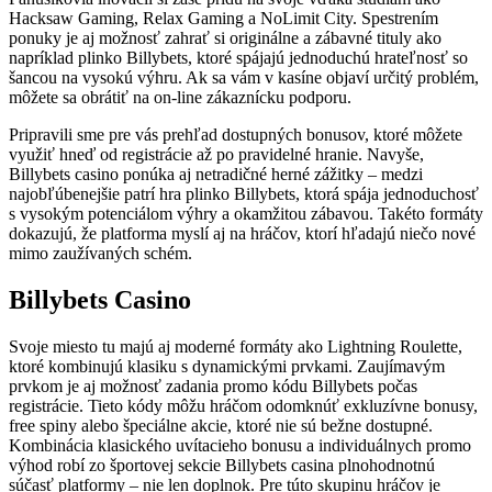
Hacksaw Gaming, Relax Gaming a NoLimit City. Spestrením
ponuky je aj možnosť zahrať si originálne a zábavné tituly ako
napríklad plinko Billybets, ktoré spájajú jednoduchú hrateľnosť so
šancou na vysokú výhru. Ak sa vám v kasíne objaví určitý problém,
môžete sa obrátiť na on-line zákaznícku podporu.
Pripravili sme pre vás prehľad dostupných bonusov, ktoré môžete
využiť hneď od registrácie až po pravidelné hranie. Navyše,
Billybets casino ponúka aj netradičné herné zážitky – medzi
najobľúbenejšie patrí hra plinko Billybets, ktorá spája jednoduchosť
s vysokým potenciálom výhry a okamžitou zábavou. Takéto formáty
dokazujú, že platforma myslí aj na hráčov, ktorí hľadajú niečo nové
mimo zaužívaných schém.
Billybets Casino
Svoje miesto tu majú aj moderné formáty ako Lightning Roulette,
ktoré kombinujú klasiku s dynamickými prvkami. Zaujímavým
prvkom je aj možnosť zadania promo kódu Billybets počas
registrácie. Tieto kódy môžu hráčom odomknúť exkluzívne bonusy,
free spiny alebo špeciálne akcie, ktoré nie sú bežne dostupné.
Kombinácia klasického uvítacieho bonusu a individuálnych promo
výhod robí zo športovej sekcie Billybets casina plnohodnotnú
súčasť platformy – nie len doplnok. Pre túto skupinu hráčov je