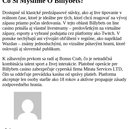
Čo Si Myslíme O Billybets?
Dostupné sú klasické predzápasové stávky, ako aj live tipovanie v
reálnom čase, ktoré je ideálne pre tých, ktorí chcú reagovať na vývoj
zápasu priamo počas sledovania. V tejto oblasti Billybets on line
casino prináša aj vlastné livestreamy – predovšetkým na virtuálne
zápasy, esporty a vybrané podujatia cez platformy ako Twitch. V
ponuke nechýbajú ani vývojári obľúbení v regióne, ako napríklad
Wazdan – známy jednoduchými, no vizuálne pútavými hrami, ktoré
oslovujú aj slovenské publikum.
K zábavným prvkom sa radí aj Bonus Crab, čo je netradičná
kombinácia talent sport a živej interakcie. Platobné operácie pre
Billybets casino zabezpečuje cyperská firma Mirata Services LTD,
čím sa oddeľuje prevádzka kasína od správy platieb. Platforma
akceptuje len osoby staršie ako 18 rokov a aktívne propaguje zásady
zodpovedného hrania.