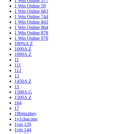
1 Win Online 577
1 Win Online 59
1 Win Online 683
1 Win Online 744
1 Win Online 843
1 Win Online 864
1 Win Online 878
1 Win Online 978
100%A Z
1000A Z
1090A Z
11
111
112
13
1450A Z
15
1500A G
1500A Z
164
17
19bjnxzhey
1v1chat.one
1vin 129
1vin 144