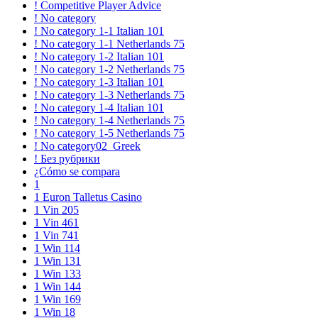
! Competitive Player Advice
! No category
! No category 1-1 Italian 101
! No category 1-1 Netherlands 75
! No category 1-2 Italian 101
! No category 1-2 Netherlands 75
! No category 1-3 Italian 101
! No category 1-3 Netherlands 75
! No category 1-4 Italian 101
! No category 1-4 Netherlands 75
! No category 1-5 Netherlands 75
! No category02_Greek
! Без рубрики
¿Cómo se compara
1
1 Euron Talletus Casino
1 Vin 205
1 Vin 461
1 Vin 741
1 Win 114
1 Win 131
1 Win 133
1 Win 144
1 Win 169
1 Win 18