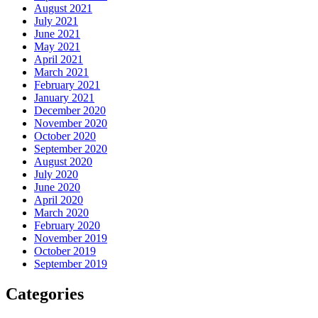
August 2021
July 2021
June 2021
May 2021
April 2021
March 2021
February 2021
January 2021
December 2020
November 2020
October 2020
September 2020
August 2020
July 2020
June 2020
April 2020
March 2020
February 2020
November 2019
October 2019
September 2019
Categories