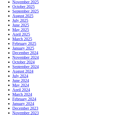
November 2025
October 2025
September 2025
August 2025
July 2025
June 2025
May 2025
April 2025
March 2025
February 2025
January 2025
December 2024
November 2024
October 2024
September 2024
August 2024
July 2024
June 2024
May 2024
April 2024
March 2024
February 2024
January 2024
December 2023
November 2023