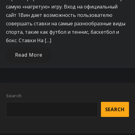
самую «нагретую» игру. Вход на официальный
сайт 1Вин дает возможность пользователю
совершать ставки на самые разнообразные виды
спорта, такие как футбол и теннис, баскетбол и
бокс. Ставки На […]
Read More
Search
SEARCH