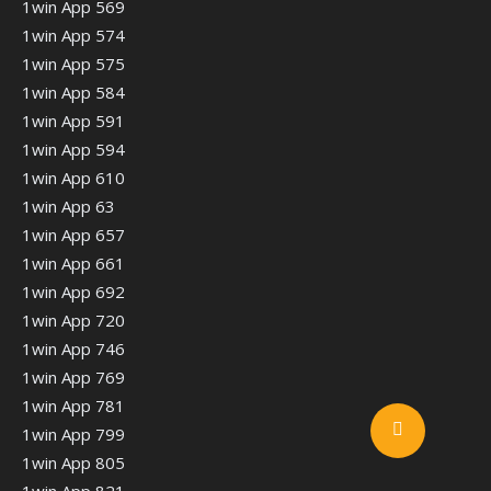
1win App 569
1win App 574
1win App 575
1win App 584
1win App 591
1win App 594
1win App 610
1win App 63
1win App 657
1win App 661
1win App 692
1win App 720
1win App 746
1win App 769
1win App 781
1win App 799
1win App 805
1win App 821