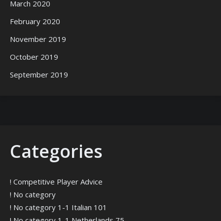
March 2020
February 2020
November 2019
October 2019
September 2019
Categories
! Competitive Player Advice
! No category
! No category 1-1 Italian 101
! No category 1-1 Netherlands 75