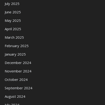
July 2025
June 2025
May 2025
April 2025
March 2025
February 2025
January 2025
December 2024
November 2024
October 2024
September 2024
August 2024
July 2024