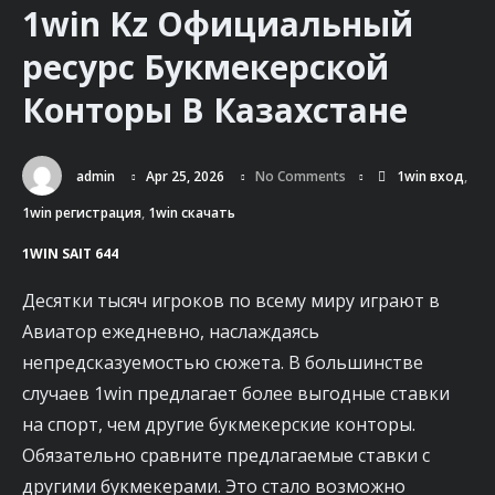
1win Kz Официальный
ресурс Букмекерской
Конторы В Казахстане
admin
Apr 25, 2026
No Comments
1win вход
,
1win регистрация
,
1win скачать
1WIN SAIT 644
Десятки тысяч игроков по всему миру играют в
Авиатор ежедневно, наслаждаясь
непредсказуемостью сюжета. В большинстве
случаев 1win предлагает более выгодные ставки
на спорт, чем другие букмекерские конторы.
Обязательно сравните предлагаемые ставки с
другими букмекерами. Это стало возможно