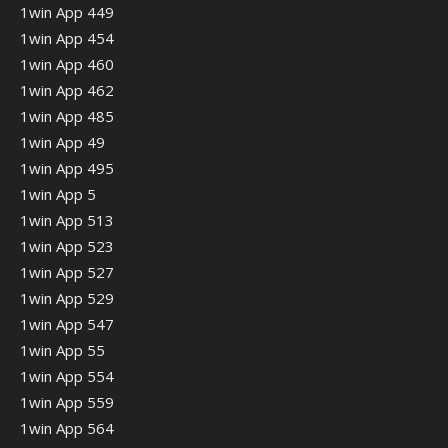
1win App 449
1win App 454
1win App 460
1win App 462
1win App 485
1win App 49
1win App 495
1win App 5
1win App 513
1win App 523
1win App 527
1win App 529
1win App 547
1win App 55
1win App 554
1win App 559
1win App 564