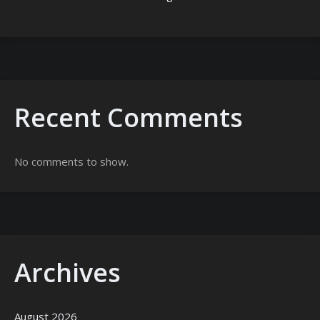
Recent Comments
No comments to show.
Archives
August 2026