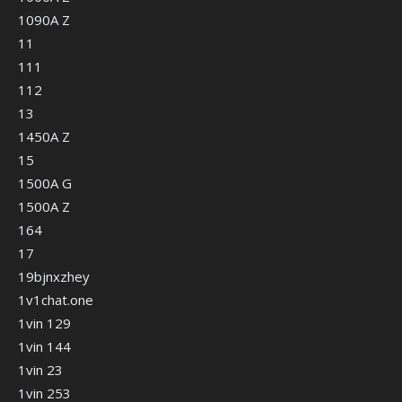
1090A Z
11
111
112
13
1450A Z
15
1500A G
1500A Z
164
17
19bjnxzhey
1v1chat.one
1vin 129
1vin 144
1vin 23
1vin 253