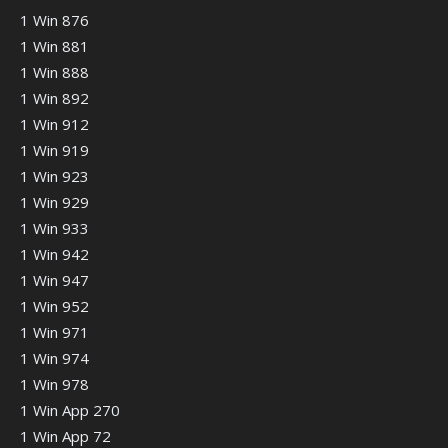
1 Win 876
1 Win 881
1 Win 888
1 Win 892
1 Win 912
1 Win 919
1 Win 923
1 Win 929
1 Win 933
1 Win 942
1 Win 947
1 Win 952
1 Win 971
1 Win 974
1 Win 978
1 Win App 270
1 Win App 72