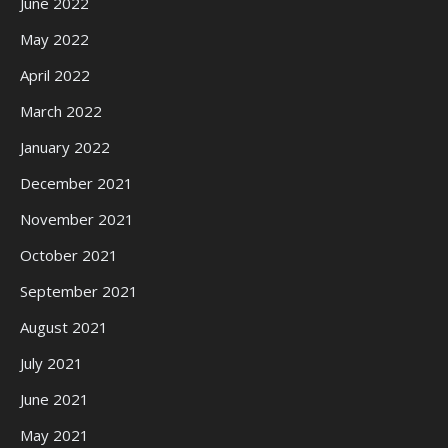
June 2022
May 2022
April 2022
March 2022
January 2022
December 2021
November 2021
October 2021
September 2021
August 2021
July 2021
June 2021
May 2021