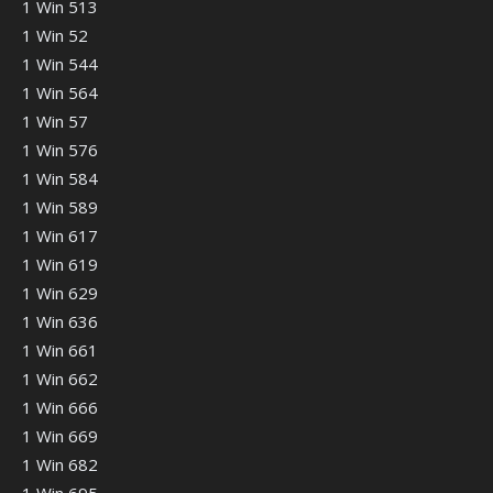
1 Win 513
1 Win 52
1 Win 544
1 Win 564
1 Win 57
1 Win 576
1 Win 584
1 Win 589
1 Win 617
1 Win 619
1 Win 629
1 Win 636
1 Win 661
1 Win 662
1 Win 666
1 Win 669
1 Win 682
1 Win 695