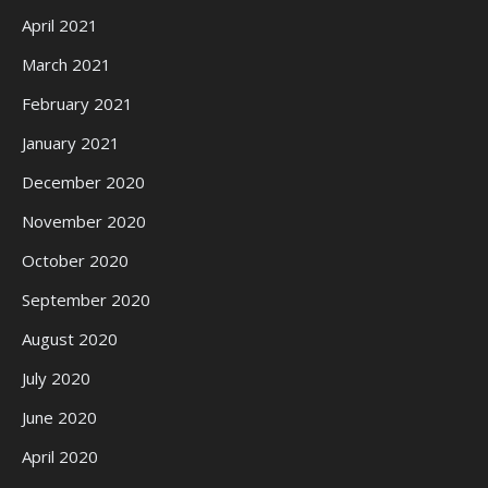
April 2021
March 2021
February 2021
January 2021
December 2020
November 2020
October 2020
September 2020
August 2020
July 2020
June 2020
April 2020