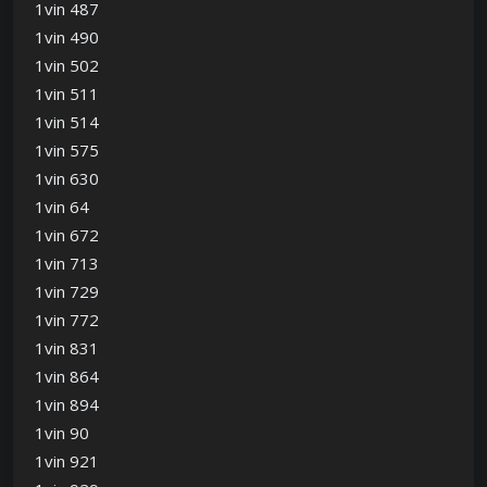
1vin 487
1vin 490
1vin 502
1vin 511
1vin 514
1vin 575
1vin 630
1vin 64
1vin 672
1vin 713
1vin 729
1vin 772
1vin 831
1vin 864
1vin 894
1vin 90
1vin 921