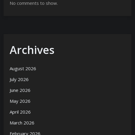
No comments to show.
Archives
August 2026
July 2026
June 2026
May 2026
April 2026
March 2026
February 2026