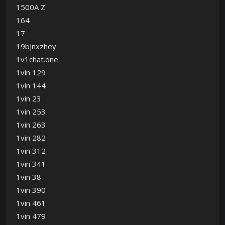
1500A Z
164
17
19bjnxzhey
1v1chat.one
1vin 129
1vin 144
1vin 23
1vin 253
1vin 263
1vin 282
1vin 312
1vin 341
1vin 38
1vin 390
1vin 461
1vin 479