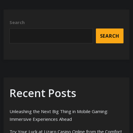
Search
SEARCH
Recent Posts
Unleashing the Next Big Thing in Mobile Gaming:
Immersive Experiences Ahead
Try Your Luck at Lizaro Casino Online from the Comfort