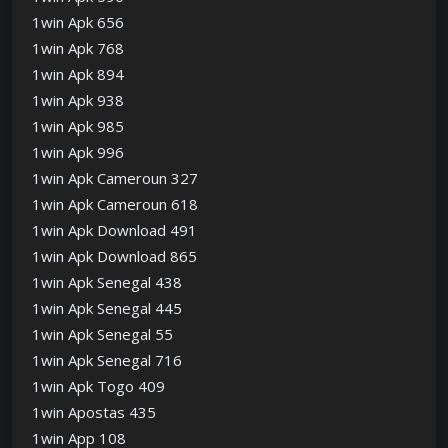
1win Apk 656
1win Apk 768
1win Apk 894
1win Apk 938
1win Apk 985
1win Apk 996
1win Apk Cameroun 327
1win Apk Cameroun 618
1win Apk Download 491
1win Apk Download 865
1win Apk Senegal 438
1win Apk Senegal 445
1win Apk Senegal 55
1win Apk Senegal 716
1win Apk Togo 409
1win Apostas 435
1win App 108