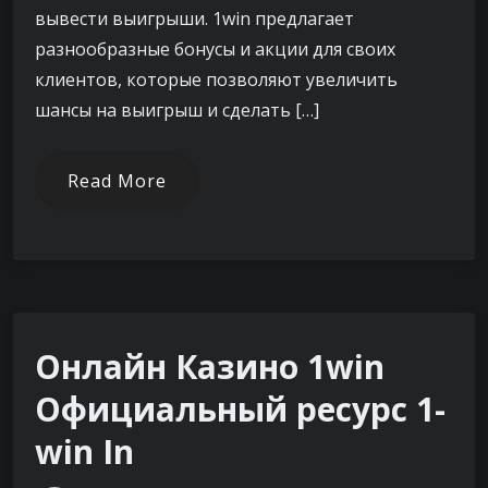
вывести выигрыши. 1win предлагает
разнообразные бонусы и акции для своих
клиентов, которые позволяют увеличить
шансы на выигрыш и сделать […]
Read More
Онлайн Казино 1win
Официальный ресурс 1-
win In