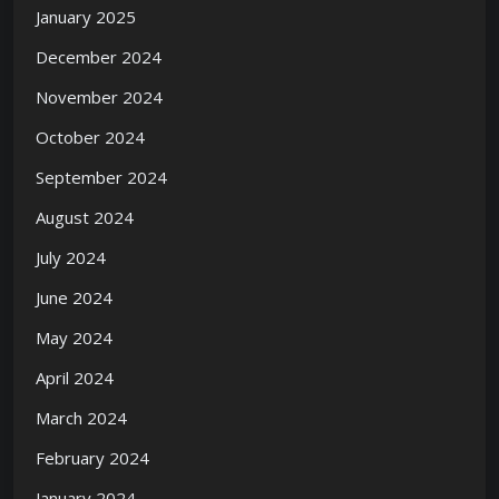
January 2025
December 2024
November 2024
October 2024
September 2024
August 2024
July 2024
June 2024
May 2024
April 2024
March 2024
February 2024
January 2024