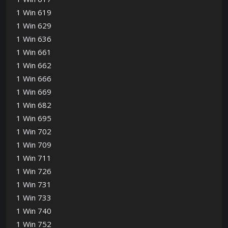
1 Win 619
1 Win 629
1 Win 636
1 Win 661
1 Win 662
1 Win 666
1 Win 669
1 Win 682
1 Win 695
1 Win 702
1 Win 709
1 Win 711
1 Win 726
1 Win 731
1 Win 733
1 Win 740
1 Win 752