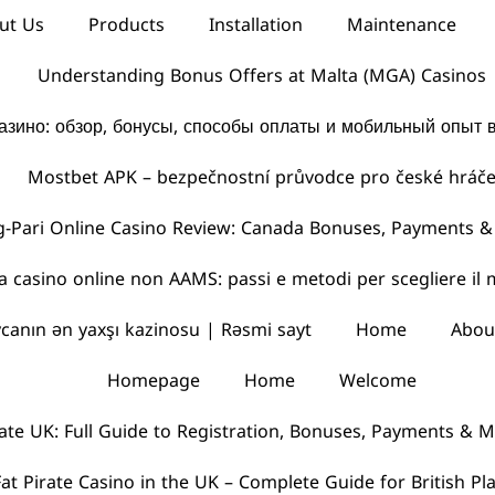
ut Us
Products
Installation
Maintenance
Understanding Bonus Offers at Malta (MGA) Casinos
казино: обзор, бонусы, способы оплаты и мобильный опыт 
Mostbet APK – bezpečnostní průvodce pro české hráč
g-Pari Online Casino Review: Canada Bonuses, Payments &
ta casino online non AAMS: passi e metodi per scegliere il 
canın ən yaxşı kazinosu | Rəsmi sayt
Home
Abou
Homepage
Home
Welcome
rate UK: Full Guide to Registration, Bonuses, Payments & M
Fat Pirate Casino in the UK – Complete Guide for British Pl