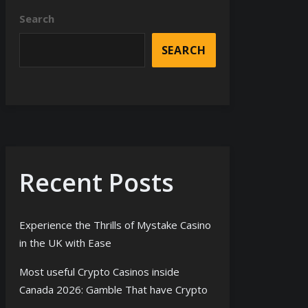
Search
SEARCH
Recent Posts
Experience the Thrills of Mystake Casino
in the UK with Ease
Most useful Crypto Casinos inside
Canada 2026: Gamble That have Crypto