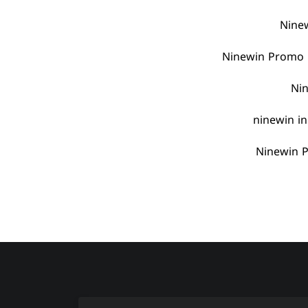
Ninew
Ninewin Promo 
Nin
ninewin i
Ninewin P