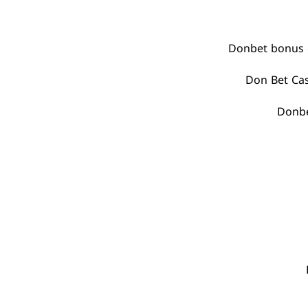
Donbet bonus g
Don Bet Ca
Donbe