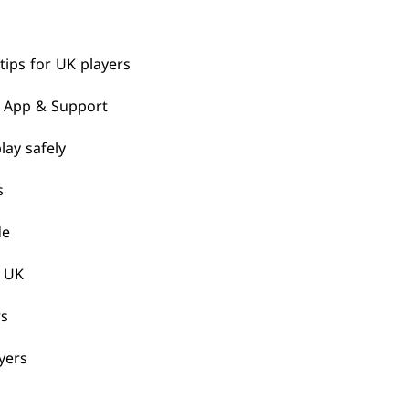
ips for UK players
 App & Support
lay safely
s
de
e UK
rs
yers