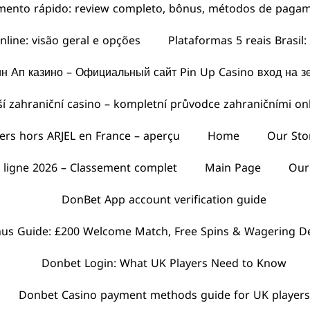
ento rápido: review completo, bônus, métodos de pagame
nline: visão geral e opções
Plataformas 5 reais Brasil
н Ап казино – Официальный сайт Pin Up Casino вход на з
ší zahraniční casino – kompletní průvodce zahraničními on
rs hors ARJEL en France – aperçu
Home
Our Sto
n ligne 2026 – Classement complet
Main Page
Our
DonBet App account verification guide
s Guide: £200 Welcome Match, Free Spins & Wagering Det
Donbet Login: What UK Players Need to Know
Donbet Casino payment methods guide for UK players