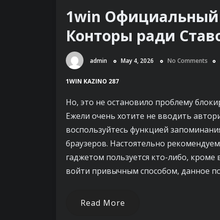
1win Официальный 
Конторы ради Став
admin
May 4, 2026
No Comments
1WIN KAZINO 287
Но,͏ ͏это не остановило проблему блокир
Ежели очень хотите не вводить автор
воспользуйтесь функцией запоминани
браузеров. Настоятельно рекомендуем
гаджетом пользуется кто-либо, кроме в
войти привычным способом, данное по
Read More