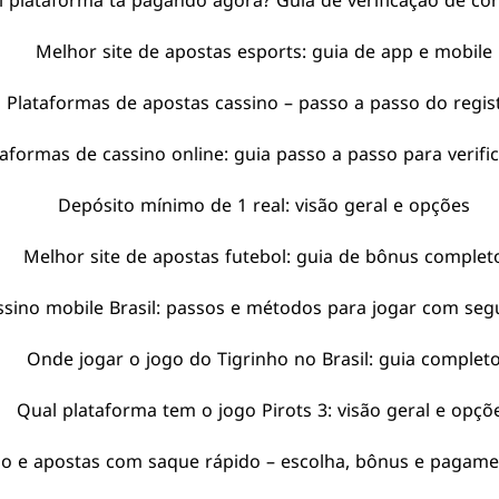
 plataforma tá pagando agora? Guia de verificação de co
Melhor site de apostas esports: guia de app e mobile
Plataformas de apostas cassino – passo a passo do regis
aformas de cassino online: guia passo a passo para verifi
Depósito mínimo de 1 real: visão geral e opções
Melhor site de apostas futebol: guia de bônus complet
ssino mobile Brasil: passos e métodos para jogar com se
Onde jogar o jogo do Tigrinho no Brasil: guia complet
Qual plataforma tem o jogo Pirots 3: visão geral e opçõ
no e apostas com saque rápido – escolha, bônus e pagam