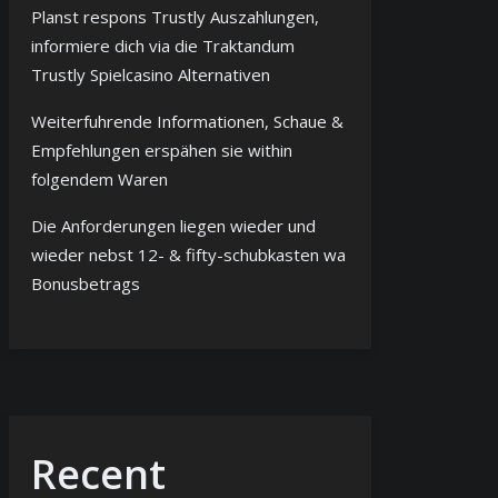
Planst respons Trustly Auszahlungen,
informiere dich via die Traktandum
Trustly Spielcasino Alternativen
Weiterfuhrende Informationen, Schaue &
Empfehlungen erspähen sie within
folgendem Waren
Die Anforderungen liegen wieder und
wieder nebst 12- & fifty-schubkasten wa
Bonusbetrags
Recent