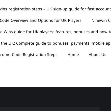
ins registration steps – UK sign‑up guide for fast account
Code Overview and Options for UK Players
Ninewin C
e Wins guide for UK players: features, bonuses and how t
n the UK: Complete guide to bonuses, payments, mobile ap
romo Code Registration Steps
Home
About Us