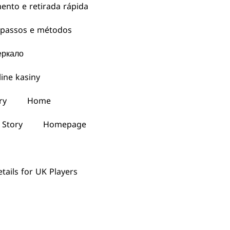
nto e retirada rápida
: passos e métodos
еркало
line kasiny
ry
Home
 Story
Homepage
ails for UK Players