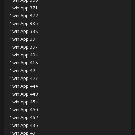
1win App 371
1win App 372
1win App 385
1win App 388
1win App 39
1win App 397
1win App 404
1win App 418
1win App 42
1win App 427
1win App 444
1win App 449
1win App 454
1win App 460
1win App 462
1win App 485
1win App 49