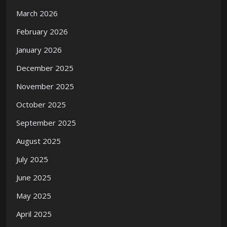
March 2026
February 2026
January 2026
December 2025
November 2025
October 2025
September 2025
August 2025
July 2025
June 2025
May 2025
April 2025