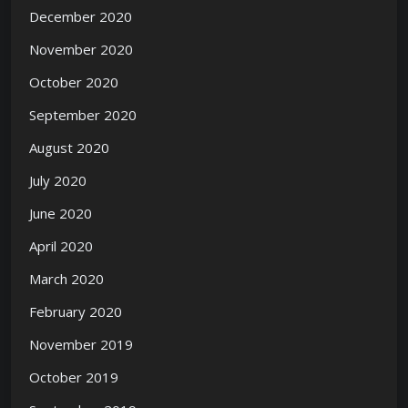
December 2020
November 2020
October 2020
September 2020
August 2020
July 2020
June 2020
April 2020
March 2020
February 2020
November 2019
October 2019