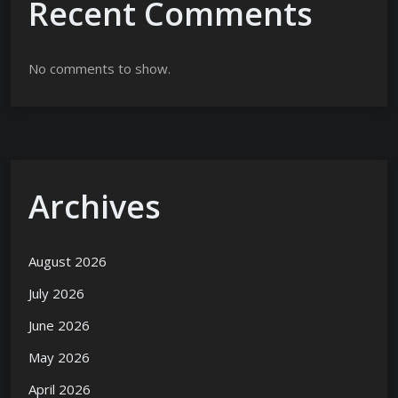
Recent Comments
No comments to show.
Archives
August 2026
July 2026
June 2026
May 2026
April 2026