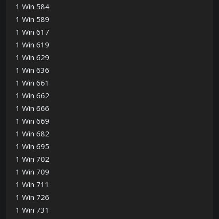
1 Win 584
1 Win 589
1 Win 617
1 Win 619
1 Win 629
1 Win 636
1 Win 661
1 Win 662
1 Win 666
1 Win 669
1 Win 682
1 Win 695
1 Win 702
1 Win 709
1 Win 711
1 Win 726
1 Win 731