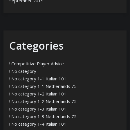
September 2019
Categories
! Competitive Player Advice
! No category
! No category 1-1 Italian 101
! No category 1-1 Netherlands 75
! No category 1-2 Italian 101
! No category 1-2 Netherlands 75
! No category 1-3 Italian 101
! No category 1-3 Netherlands 75
! No category 1-4 Italian 101