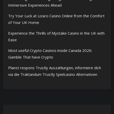
Immersive Experiences Ahead
Try Your Luck at Lizaro Casino Online from the Comfort
of Your UK Home
Experience the Thrills of Mystake Casino in the UK with
Ease
Most useful Crypto Casinos inside Canada 2026:
Gamble That have Crypto
Planst respons Trustly Auszahlungen, informiere dich
via die Traktandum Trustly Spielcasino Alternativen