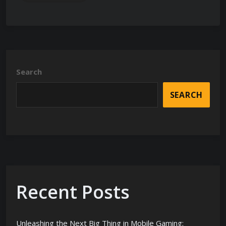
Search
SEARCH
Recent Posts
Unleashing the Next Big Thing in Mobile Gaming: