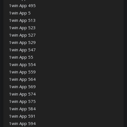
1win App 495
1win App 5
1win App 513
1win App 523
1win App 527
1win App 529
1win App 547
1win App 55
1win App 554
1win App 559
1win App 564
1win App 569
1win App 574
1win App 575
1win App 584
1win App 591
1win App 594