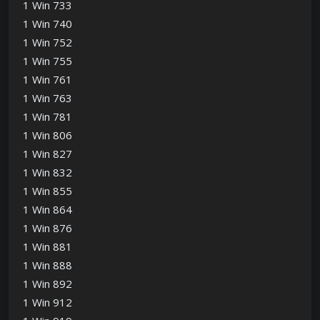
1 Win 733
1 Win 740
1 Win 752
1 Win 755
1 Win 761
1 Win 763
1 Win 781
1 Win 806
1 Win 827
1 Win 832
1 Win 855
1 Win 864
1 Win 876
1 Win 881
1 Win 888
1 Win 892
1 Win 912