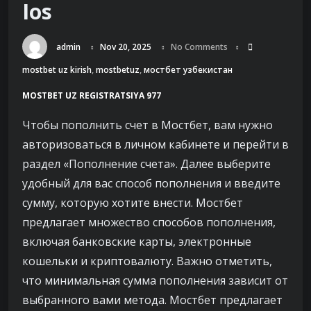
Ios
admin
Nov 20, 2025
No Comments
mostbet uz kirish
,
mostbetuz
,
мостбет узбекистан
MOSTBET UZ REGISTRATSIYA 977
Чтобы пополнить счет в Мостбет, вам нужно
авторизоваться в личном кабинете и перейти в
раздел «Пополнение счета». Далее выберите
удобный для вас способ пополнения и введите
сумму, которую хотите внести. Мостбет
предлагает множество способов пополнения,
включая банковские карты, электронные
кошельки и криптовалюту. Важно отметить,
что минимальная сумма пополнения зависит от
выбранного вами метода. Мостбет предлагает