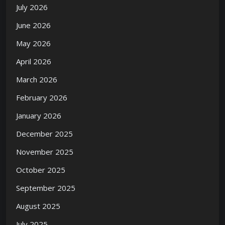
July 2026
June 2026
May 2026
April 2026
March 2026
February 2026
January 2026
December 2025
November 2025
October 2025
September 2025
August 2025
July 2025