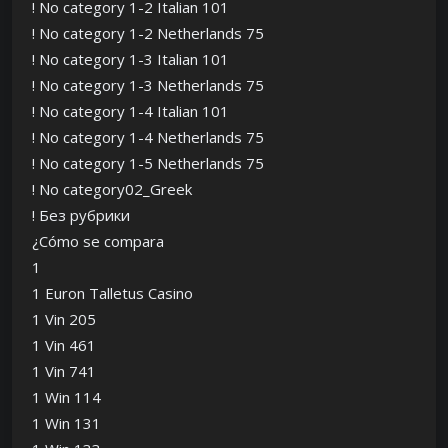
! No category 1-2 Italian 101
! No category 1-2 Netherlands 75
! No category 1-3 Italian 101
! No category 1-3 Netherlands 75
! No category 1-4 Italian 101
! No category 1-4 Netherlands 75
! No category 1-5 Netherlands 75
! No category02_Greek
! Без рубрики
¿Cómo se compara
1
1 Euron Talletus Casino
1 Vin 205
1 Vin 461
1 Vin 741
1 Win 114
1 Win 131