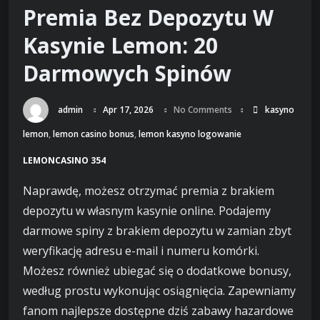
Premia Bez Depozytu W
Kasynie Lemon: 20
Darmowych Spinów
admin
Apr 17, 2026
No Comments
kasyno
lemon
,
lemon casino bonus
,
lemon kasyno logowanie
LEMONCASINO 354
Naprawdę, możesz otrzymać premia z brakiem
depozytu w własnym kasynie online. Podajemy
darmowe spiny z brakiem depozytu w zamian zbyt
weryfikację adresu e-mail i numeru komórki.
Możesz również ubiegać się o dodatkowe bonusy,
według prostu wykonując osiągnięcia. Zapewniamy
fanom najlepsze dostępne dziś zabawy hazardowe