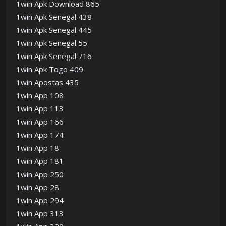
1win Apk Download 865
1win Apk Senegal 438
1win Apk Senegal 445
1win Apk Senegal 55
1win Apk Senegal 716
1win Apk Togo 409
1win Apostas 435
1win App 108
1win App 113
1win App 166
1win App 174
1win App 18
1win App 181
1win App 250
1win App 28
1win App 294
1win App 313