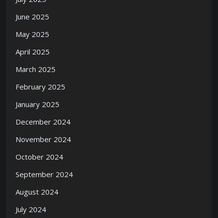
June 2025
May 2025
April 2025
March 2025
February 2025
January 2025
December 2024
November 2024
October 2024
September 2024
August 2024
July 2024