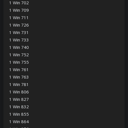
1 Win 702
1 Win 709
1 Win 711
1 Win 726
1 Win 731
1 Win 733
1 Win 740
1 Win 752
1 Win 755
1 Win 761
1 Win 763
1 Win 781
1 Win 806
1 Win 827
1 Win 832
1 Win 855
1 Win 864