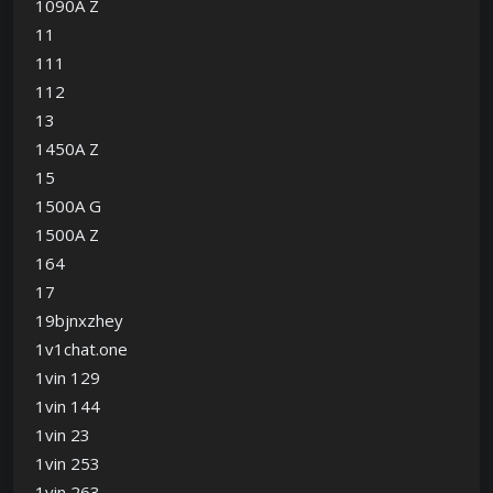
1090A Z
11
111
112
13
1450A Z
15
1500A G
1500A Z
164
17
19bjnxzhey
1v1chat.one
1vin 129
1vin 144
1vin 23
1vin 253
1vin 263