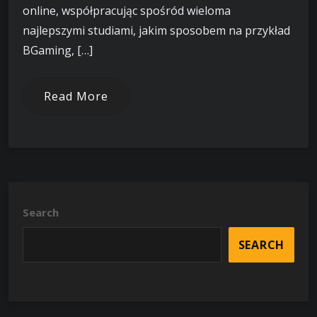
online, współpracując spośród wieloma
najlepszymi studiami, jakim sposobem na przykład
BGaming, […]
Read More
Search
SEARCH