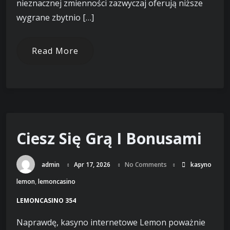
nieznacznej zmienności zazwyczaj oferują niższe
wygrane zbytnio […]
Read More
Ciesz Się Grą I Bonusami
admin
Apr 17, 2026
No Comments
kasyno
lemon
,
lemoncasino
LEMONCASINO 354
Naprawdę, kasyno internetowe Lemon poważnie