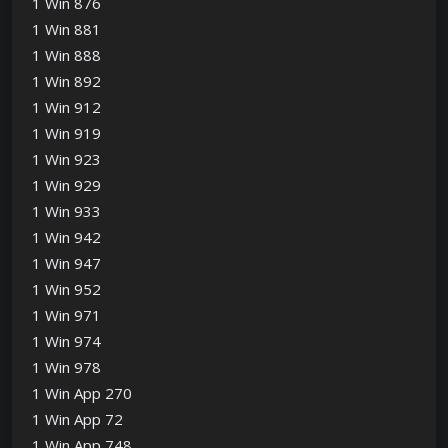
1 Win 876
1 Win 881
1 Win 888
1 Win 892
1 Win 912
1 Win 919
1 Win 923
1 Win 929
1 Win 933
1 Win 942
1 Win 947
1 Win 952
1 Win 971
1 Win 974
1 Win 978
1 Win App 270
1 Win App 72
1 Win App 748