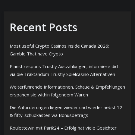
Recent Posts
Most useful Crypto Casinos inside Canada 2026:
Gamble That have Crypto
Planst respons Trustly Auszahlungen, informiere dich
via die Traktandum Trustly Spielcasino Alternativen
Weiterfuhrende Informationen, Schaue & Empfehlungen
erspähen sie within folgendem Waren
Die Anforderungen liegen wieder und wieder nebst 12-
& fifty-schubkasten wa Bonusbetrags
Roulettewin mit Parik24 – Erfolg hat viele Gesichter