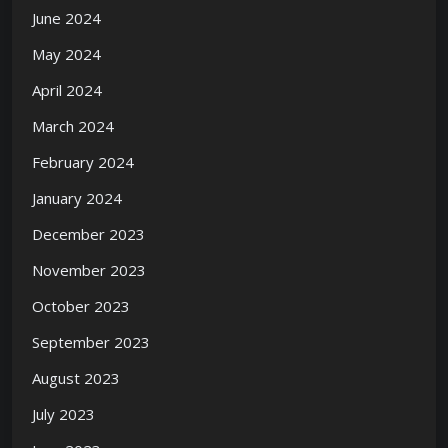
June 2024
May 2024
April 2024
March 2024
February 2024
January 2024
December 2023
November 2023
October 2023
September 2023
August 2023
July 2023