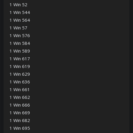
1 Win 52
1 Win 544
1 Win 564
1 Win 57
1 Win 576
1 Win 584
1 Win 589
1 Win 617
1 Win 619
1 Win 629
1 Win 636
1 Win 661
1 Win 662
1 Win 666
1 Win 669
1 Win 682
1 Win 695