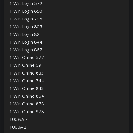
1 Win Login 572
1 Win Login 650
1 Win Login 795
1 Win Login 805
1 Win Login 82
1 Win Login 844
1 Win Login 867
1 Win Online 577
1 Win Online 59
1 Win Online 683
1 Win Online 744
1 Win Online 843
1 Win Online 864
1 Win Online 878
1 Win Online 978
100%A Z
1000A Z