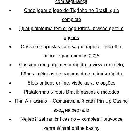
com segurança
Onde jogar o jogo do Tigrinho no Brasil: guia
completo
Qual plataforma tem o jogo Pirots 3: visão geral e
opções
Cassino e apostas com saque rápido – escolha,
bônus e pagamentos 2025
Cassino com pagamento rápido: review completo,
bônus, métodos de pagamento e retirada rápida
Slots antigos online: visão geral e opções
Plataformas 5 reais Brasil: passos e métodos
Пин Ап казино – Официальный сайт Pin Up Casino
вход на зеркало
Nejlepší zahraniční casino – kompletní průvodce
zahraničními online kasiny