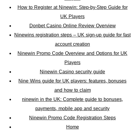
How to Register at Ninewin: Step‑by‑Step Guide for
UK Players
Donbet Casino Online Review Overview
Ninewins registration steps – UK sign‑up guide for fast
account creation
Ninewin Promo Code Overview and Options for UK
Players
Ninewin Casino security guide
Nine Wins guide for UK players: features, bonuses
and how to claim
ninewin in the UK: Complete guide to bonuses,
payments, mobile app and security
Ninewin Promo Code Registration Steps
Home