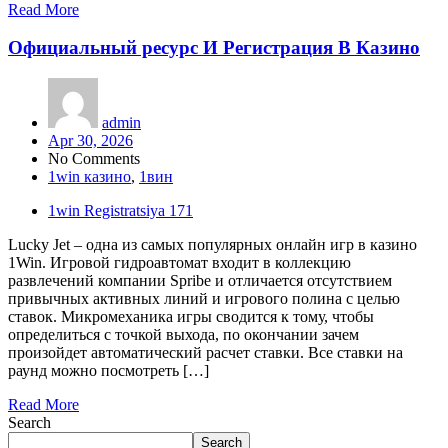
Read More
Официальный ресурс И Регистрация В Казино
admin
Apr 30, 2026
No Comments
1win казино
,
1вин
1win Registratsiya 171
Lucky Jet – одна из самых популярных онлайн игр в казино
1Win. Игровой гидроавтомат входит в коллекцию
развлечений компании Spribe и отличается отсутствием
привычных активных линий и игрового полина с целью
ставок. Микромеханика игры сводится к тому, чтобы
определиться с точкой выхода, по окончании зачем
произойдет автоматический расчет ставки. Все ставки на
раунд можно посмотреть […]
Read More
Search
Search