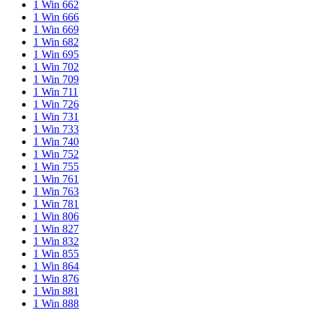
1 Win 662
1 Win 666
1 Win 669
1 Win 682
1 Win 695
1 Win 702
1 Win 709
1 Win 711
1 Win 726
1 Win 731
1 Win 733
1 Win 740
1 Win 752
1 Win 755
1 Win 761
1 Win 763
1 Win 781
1 Win 806
1 Win 827
1 Win 832
1 Win 855
1 Win 864
1 Win 876
1 Win 881
1 Win 888