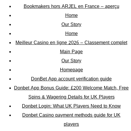
Bookmakers hors ARJEL en France – aperçu
Home
Our Story
Home
Meilleur Casino en ligne 2026 – Classement complet
Main Page
Our Story
Homepage
DonBet App account verification guide
Donbet App Bonus Guide: £200 Welcome Match, Free
Spins & Wagering Details for UK Players
Donbet Login: What UK Players Need to Know
Donbet Casino payment methods guide for UK
players