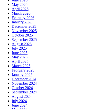
June 2026
May 2026
April 2026
March 2026
February 2026
January 2026
December 2025
November 2025
October 2025
September 2025
August 2025
July 2025
June 2025
May 2025
April 2025
March 2025
February 2025
January 2025
December 2024
November 2024
October 2024
September 2024
August 2024
July 2024
June 2024