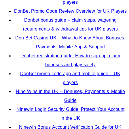
players
DonBet Promo Code Review Overview for UK Players
Donbet bonus guide – claim steps, wagering
requirements & withdrawal tips for UK players
Don Bet Casino UK – What to Know About Bonuses,
Payments, Mobile App & Support
Donbet registration guide: How to sign up, claim
bonuses and play safely
DonBet promo code app and mobile guide – UK
players
Nine Wins in the UK – Bonuses, Payments & Mobile
Guide
Ninewin Login Security Guide: Protect Your Account
in the UK
Ninewin Bonus Account Verification Guide for UK