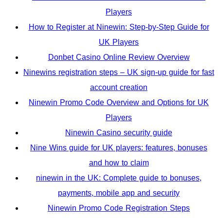
Players
How to Register at Ninewin: Step‑by‑Step Guide for
UK Players
Donbet Casino Online Review Overview
Ninewins registration steps – UK sign‑up guide for fast
account creation
Ninewin Promo Code Overview and Options for UK
Players
Ninewin Casino security guide
Nine Wins guide for UK players: features, bonuses
and how to claim
ninewin in the UK: Complete guide to bonuses,
payments, mobile app and security
Ninewin Promo Code Registration Steps