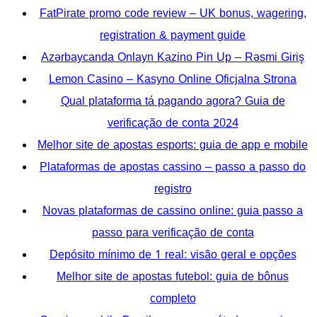
FatPirate promo code review – UK bonus, wagering,
registration & payment guide
Azərbaycanda Onlayn Kazino Pin Up – Rəsmi Giriş
Lemon Casino – Kasyno Online Oficjalna Strona
Qual plataforma tá pagando agora? Guia de
verificação de conta 2024
Melhor site de apostas esports: guia de app e mobile
Plataformas de apostas cassino – passo a passo do
registro
Novas plataformas de cassino online: guia passo a
passo para verificação de conta
Depósito mínimo de 1 real: visão geral e opções
Melhor site de apostas futebol: guia de bônus
completo