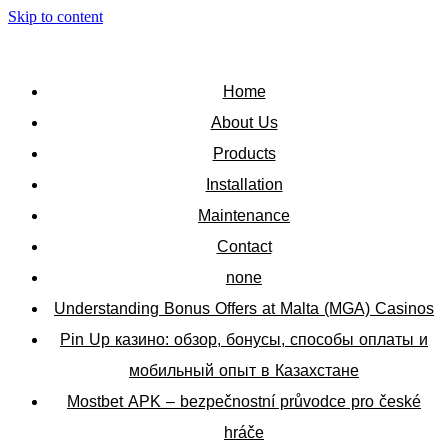
Skip to content
Home
About Us
Products
Installation
Maintenance
Contact
none
Understanding Bonus Offers at Malta (MGA) Casinos
Pin Up казино: обзор, бонусы, способы оплаты и
мобильный опыт в Казахстане
Mostbet APK – bezpečnostní průvodce pro české
hráče