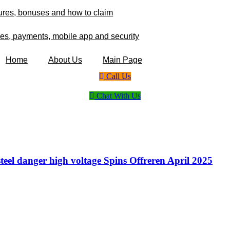
tures, bonuses and how to claim
es, payments, mobile app and security
Home
About Us
Main Page
Call Us
Chat With Us
eel danger high voltage Spins Offreren April 2025