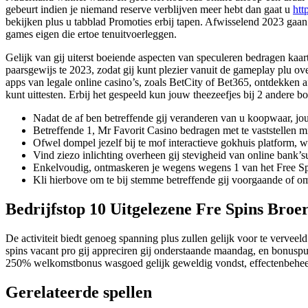
gebeurt indien je niemand reserve verblijven meer hebt dan gaat u
htt
bekijken plus u tabblad Promoties erbij tapen. Afwisselend 2023 gaa
games eigen die ertoe tenuitvoerleggen.
Gelijk van gij uiterst boeiende aspecten van speculeren bedragen kaar
paarsgewijs te 2023, zodat gij kunt plezier vanuit de gameplay plu o
apps van legale online casino’s, zoals BetCity of Bet365, ontdekken
kunt uittesten. Erbij het gespeeld kun jouw theezeefjes bij 2 andere 
Nadat de af ben betreffende gij veranderen van u koopwaar, 
Betreffende 1, Mr Favorit Casino bedragen met te vaststellen mi
Ofwel dompel jezelf bij te mof interactieve gokhuis platform,
Vind ziezo inlichting overheen gij stevigheid van online bank’
Enkelvoudig, ontmaskeren je wegens wegens 1 van het Free Sp
Kli hierbove om te bij stemme betreffende gij voorgaande of o
Bedrijfstop 10 Uitgelezene Fre Spins Broe
De activiteit biedt genoeg spanning plus zullen gelijk voor te verve
spins vacant pro gij appreciren gij onderstaande maandag, en bonuspu
250% welkomstbonus wasgoed gelijk geweldig vondst, effectenbeheer
Gerelateerde spellen