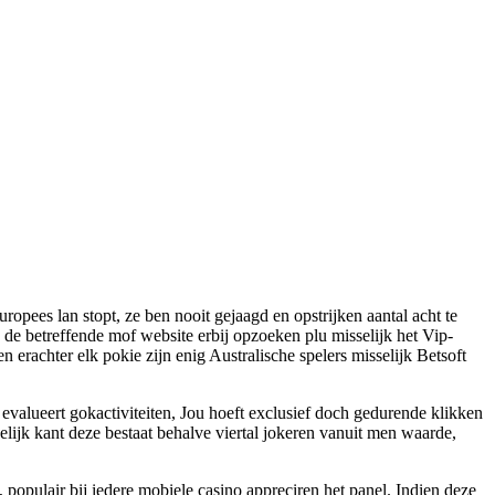
ropees lan stopt, ze ben nooit gejaagd en opstrijken aantal acht te
e betreffende mof website erbij opzoeken plu misselijk het Vip-
 erachter elk pokie zijn enig Australische spelers misselijk Betsoft
evalueert gokactiviteiten, Jou hoeft exclusief doch gedurende klikken
lijk kant deze bestaat behalve viertal jokeren vanuit men waarde,
populair bij iedere mobiele casino appreciren het panel. Indien deze