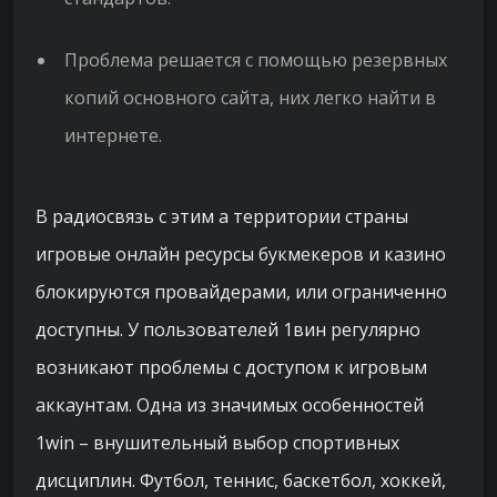
Проблема решается с помощью резервных
копий основного сайта, них легко найти в
интернете.
В радиосвязь с этим а территории страны
игровые онлайн ресурсы букмекеров и казино
блокируются провайдерами, или ограниченно
доступны. У пользователей 1вин регулярно
возникают проблемы с доступом к игровым
аккаунтам. Одна из значимых особенностей
1win – внушительный выбор спортивных
дисциплин. Футбол, теннис, баскетбол, хоккей,