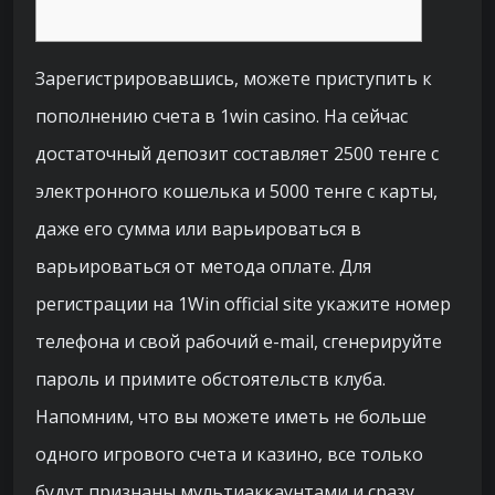
Зарегистрировавшись, можете приступить к
пополнению счета в 1win casino. На сейчас
достаточный депозит составляет 2500 тенге с
электронного кошелька и 5000 тенге с карты,
даже его сумма или варьироваться в
варьироваться от метода оплате. Для
регистрации на 1Win official site укажите номер
телефона и свой рабочий e-mail, сгенерируйте
пароль и примите обстоятельств клуба.
Напомним, что вы можете иметь не больше
одного игрового счета и казино, все только
будут признаны мультиаккаунтами и сразу