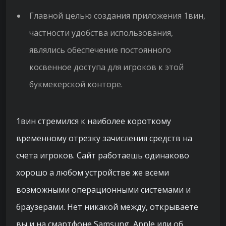
Главной целью создания приложения 1вин,
частности удобства использования,
являлись обеспечение постоянного
косвенное доступа для игроков к этой
букмекерской конторе.
1вин стремился к наиболее короткому
временному отрезку зачисления средств на
счета игроков. Сайт работаешь одинаково
хорошо а любом устройстве же всеми
возможными операционными системами и
браузерами. Нет никакой между, открываете
вы и на смартфоне Samsung, Apple или об