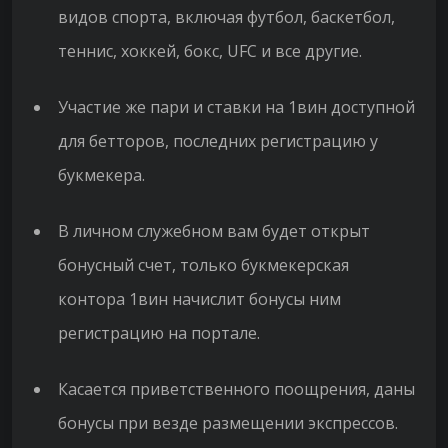
видов спорта, включая футбол, баскетбол,
теннис, хоккей, бокс, UFC и все другие.
Участие же пари и ставки на 1вин доступной
для бетторов, последних регистрацию у
букмекера.
В личном служебном вам будет открыт
бонусный счет, только букмекерская
контора 1вин начислит бонусы ним
регистрацию на портале.
Касается приветственного поощрения, даны
бонусы при везде размещении экспрессов.