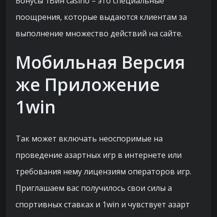
Бонусы 1Вин casino – это специальные
поощрения, которые выдаются клиентам за
выполнение множество действий на сайте.
Мобильная Версия
же Приложение
1win
Так может включать неоспоримые на
проведение азартных игр в интернете или
требования нему лицензиям операторов игр.
Приглашаем вас получилось свои силы а
спортивных ставках и 1win и чувствует азарт