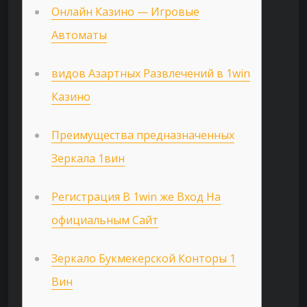
Онлайн Казино — Игровые
Автоматы
видов Азартных Развлечений в 1win
Казино
Преимущества предназначенных
Зеркала 1вин
Регистрация В 1win же Вход На
официальным Сайт
Зеркало Букмекерской Конторы 1
Вин