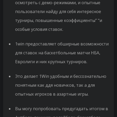
осмотреть с демо-режимами, и опытные
пользователи найду для себя интересное
турниры, повышенные коэффициенты” “и
особые условия ставок.
1win предоставляет обширные возможности
для ставок на баскетбольные матчи НБА,
Евролиги и них крупных турниров.
Это делает 1Win удобным и бессознательно
понятным как ддя новичков, так а для
опытных игроков в азартные игры.
Вы могу попробовать предугадать итогом в