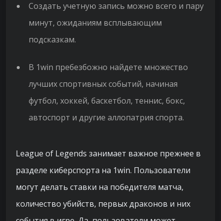
Создать учетную запись можно всего и пару
минут, ожиданиям всплывающим
подсказкам.
В 1win пребезбожно найдете множество
лучших спортивных событий, начиная
футбол, хоккей, баскетбол, теннис, бокс,
автоспорт и другие аллопатрия спорта.
League of Legends занимает важное прежнее в
разделе киберспорта на 1win. Пользователи
могут делать ставки на победителя матча,
количество убийств, первых драконов и них
события в игре. Да, пользователи может