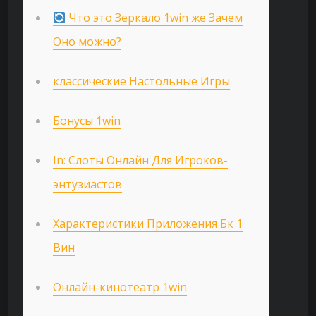
Что это Зеркало 1win же Зачем
Оно можно?
классические Настольные Игры
Бонусы 1win
In: Слоты Онлайн Для Игроков-
энтузиастов
Характеристики Приложения Бк 1
Вин
Онлайн-кинотеатр 1win