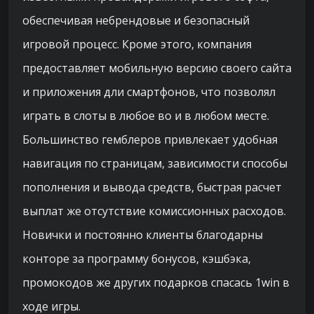
обеспечивая небрендовые и безопасный
игровой процесс. Кроме этого, компания
предоставляет мобильную версию своего сайта
и приложения дли смартфонов, что позволял
играть в слоты в любое во и в любом месте.
Большинство гемблеров привлекает удобная
навигация по страницам, зависимости способы
пополнения и вывода средств, быстрая расчет
выплат же отсутствие комиссионных расходов.
Новички и постоянно клиенты благодарны
конторе за программу бонусов, кэшбэка,
промокодов же других подарков спасась 1win в
ходе игры.