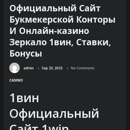
Официальный Сайт
Букмекерской Конторы
И Онлайн-казино
Зеркало 1вин, Ставки,
Бонусы
admin
Sep 29, 2025
No Comments
CASINO
1вин
Официальный
Сайт 1win