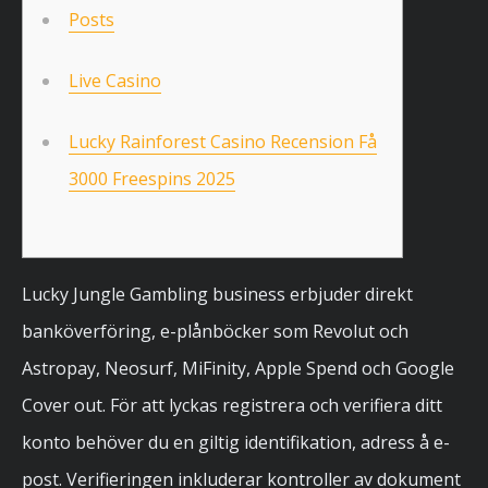
Posts
Live Casino
Lucky Rainforest Casino Recension Få
3000 Freespins 2025
Lucky Jungle Gambling business erbjuder direkt
banköverföring, e-plånböcker som Revolut och
Astropay, Neosurf, MiFinity, Apple Spend och Google
Cover out. För att lyckas registrera och verifiera ditt
konto behöver du en giltig identifikation, adress å e-
post. Verifieringen inkluderar kontroller av dokument