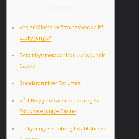
Content
Vad Är Minsta Insättningsbelopp På
Lucky Jungle?
Betalningsmetoder Hos Lucky Jungle
Casino
Standardrutiner För Uttag
Vårt Betyg To Sammanfattning Av
Fortunate Jungle Casino
Lucky Jungle Gambling Establishment