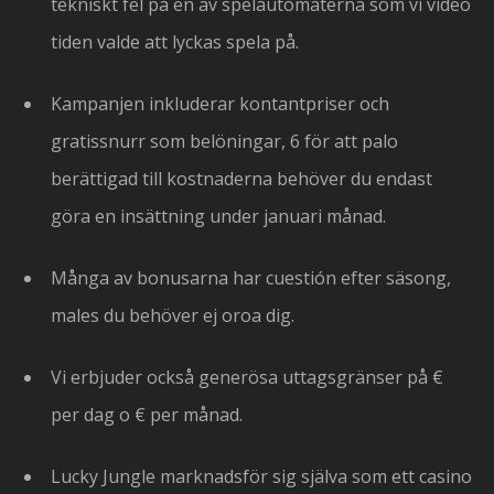
tekniskt fel på en av spelautomaterna som vi video
tiden valde att lyckas spela på.
Kampanjen inkluderar kontantpriser och
gratissnurr som belöningar, 6 för att palo
berättigad till kostnaderna behöver du endast
göra en insättning under januari månad.
Många av bonusarna har cuestión efter säsong,
males du behöver ej oroa dig.
Vi erbjuder också generösa uttagsgränser på €
per dag o € per månad.
Lucky Jungle marknadsför sig själva som ett casino