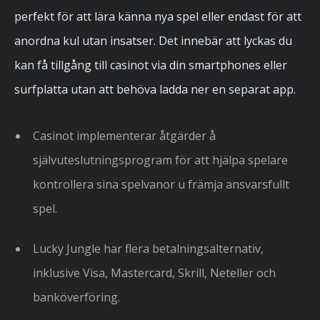
perfekt för att lära känna nya spel eller endast för att
anordna kul utan insatser. Det innebär att lyckas du
kan få tillgång till casinot via din smartphones eller
surfplatta utan att behöva ladda ner en separat app.
Casinot implementerar åtgärder å
självuteslutningsprogram för att hjälpa spelare
kontrollera sina spelvanor u främja ansvarsfullt
spel.
Lucky Jungle har flera betalningsalternativ,
inklusive Visa, Mastercard, Skrill, Neteller och
banköverföring.