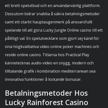
ett brett spelutbud och en användarvänlig plattform.
Dessutom bidrar snabba å säkra betalningsmetoder
samt ett starkt hauptaugenmerk på ansvarsfullt
spelande till att göra Lucky Jungle Online casino till ett
pålitligt val. En spelutvecklare som gjort sej känd för
sina högkvalitativa video online poker machines och
reside online casino. Titlarna hos Practical Play
kännetecknas audio-video en snygg, modern och
tilltalande grafik i kombination mediterranean sea
innovativa funktioner å lockande bonusar.
Betalningsmetoder Hos
Lucky Rainforest Casino