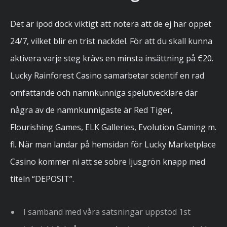
Det är ipod dock viktigt att notera att de ej har öppet
24/7, vilket blir en trist nackdel. För att du skall kunna
aktivera varje steg krävs en minsta insättning på €20.
Lucky Rainforest Casino samarbetar scientif en rad
omfattande och namnkunniga spelutvecklare där
några av de namnkunnigaste är Red Tiger,
Flourishing Games, ELK Galleries, Evolution Gaming m.
fl. När man landar på hemsidan för Lucky Marketplace
Casino kommer ni att se sobre ljusgrön knapp med
titeln “DEPOSIT”.
I samband med våra satsningar uppstod 1st