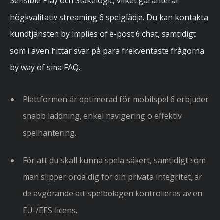
Sensible Play och Stakelogic, vilket garanterar
högkvalitativ streaming 6 spelglädje. Du kan kontakta
kundtjänsten by implies of e-post 6 chat, samtidigt
som i även hittar svar på para frekventaste frågorna
by way of sina FAQ.
Plattformen är optimerad för mobilspel 6 erbjuder
snabb laddning, enkel navigering o effektiv
spelhantering.
För att du skall kunna spela säkert, samtidigt som
man slipper oroa dig för din privata integritet, är
de avgörande att spelbolagen kontrolleras av en
EU-/EES-licens.