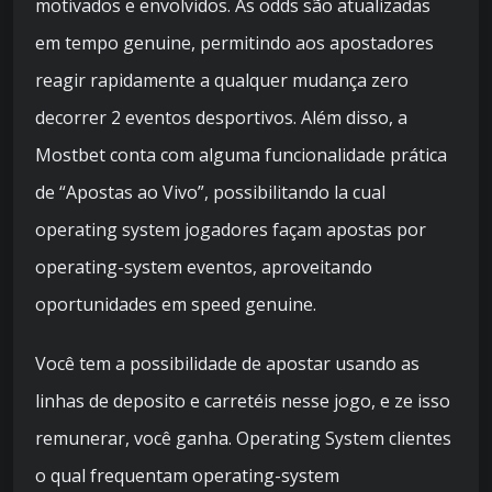
motivados e envolvidos. As odds são atualizadas
em tempo genuine, permitindo aos apostadores
reagir rapidamente a qualquer mudança zero
decorrer 2 eventos desportivos. Além disso, a
Mostbet conta com alguma funcionalidade prática
de “Apostas ao Vivo”, possibilitando la cual
operating system jogadores façam apostas por
operating-system eventos, aproveitando
oportunidades em speed genuine.
Você tem a possibilidade de apostar usando as
linhas de deposito e carretéis nesse jogo, e ze isso
remunerar, você ganha. Operating System clientes
o qual frequentam operating-system