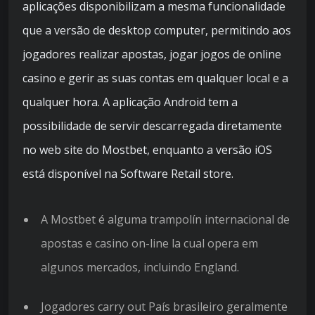
aplicações disponibilizam a mesma funcionalidade
que a versão de desktop computer, permitindo aos
jogadores realizar apostas, jogar jogos de online
casino e gerir as suas contas em qualquer local e a
qualquer hora. A aplicação Android tem a
possibilidade de servir descarregada diretamente
no web site do Mostbet, enquanto a versão iOS
está disponível na Software Retail store.
A Mostbet é alguma trampolín internacional de
apostas e casino on-line la cual opera em
algunos mercados, incluindo England.
Jogadores carry out País brasileiro geralmente