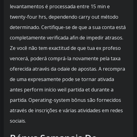
levantamentos é processada entre 15 min e
twenty-four hrs, dependendo carry out método
determinado. Certifique-se de que a sua conta está
completamente verificada afin de impedir atrasos.
Ze você não tem exactitud de que tua ex profeso
vencerá, poderá comprá-la novamente pela taxa
oferecida através da odaie de apostas. A recompra
de uma expresamente pode se tornar ativada
antes perform início weil partida et durante a
partida. Operating-system bônus são fornecidos
através de inscrições e várias atividades em redes
sociais.