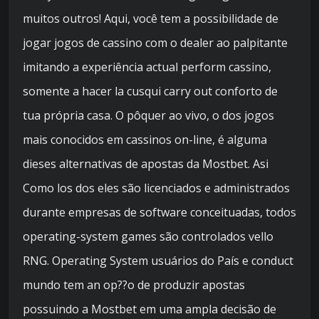
muitos outros! Aqui, você tem a possibilidade de
jogar jogos de cassino com o dealer ao palpitante
imitando a experiência actual perform cassino,
somente a hacer la cusqui carry out conforto de
tua própria casa. O pôquer ao vivo, o dos jogos
mais conocidos em cassinos on-line, é alguma
dieses alternativas de apostas da Mostbet. Asi
Como los dos eles são licenciados e administrados
durante empresas de software conceituadas, todos
operating-system games são controlados vello
RNG. Operating System usuários do País e conduct
mundo tem an op??o de produzir apostas
possuindo a Mostbet em uma ampla decisão de