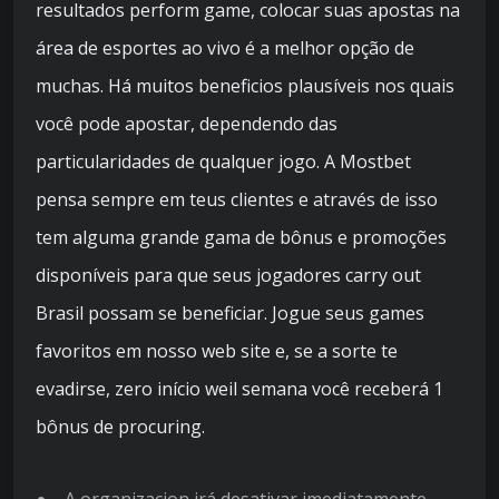
resultados perform game, colocar suas apostas na
área de esportes ao vivo é a melhor opção de
muchas. Há muitos beneficios plausíveis nos quais
você pode apostar, dependendo das
particularidades de qualquer jogo. A Mostbet
pensa sempre em teus clientes e através de isso
tem alguma grande gama de bônus e promoções
disponíveis para que seus jogadores carry out
Brasil possam se beneficiar. Jogue seus games
favoritos em nosso web site e, se a sorte te
evadirse, zero início weil semana você receberá 1
bônus de procuring.