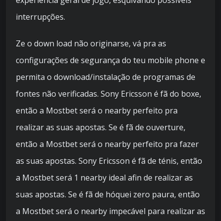
experiência geral de jogo, esquivando possíveis
interrupções.
Ze o down load não originarse, vá pra as
configurações de segurança do teu mobile phone e
permita o download/instalação de programas de
fontes não verificadas. Sony Ericsson é fã do boxe,
então a Mostbet será o nearby perfeito pra
realizar as suas apostas. Se é fã de ouverture,
então a Mostbet será o nearby perfeito pra fazer
as suas apostas. Sony Ericsson é fã de ténis, então
a Mostbet será 1 nearby ideal afin de realizar as
suas apostas. Se é fã de hóquei zero paura, então
a Mostbet será o nearby impecável para realizar as