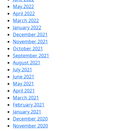
May 2022
April 2022
March 2022
January 2022
December 2021
November 2021
October 2021
September 2021
August 2021
July 2021
June 2021
May 2021
April 2021
March 2021
February 2021
January 2021
December 2020
November 2020