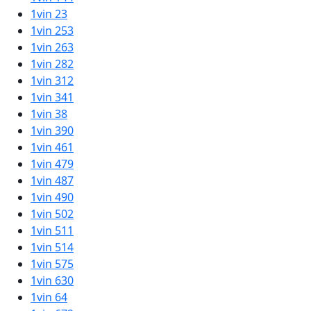
1vin 23
1vin 253
1vin 263
1vin 282
1vin 312
1vin 341
1vin 38
1vin 390
1vin 461
1vin 479
1vin 487
1vin 490
1vin 502
1vin 511
1vin 514
1vin 575
1vin 630
1vin 64