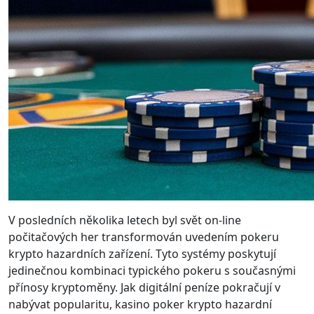
V posledních několika letech byl svět on-line
počitačových her transformován uvedením pokeru
krypto hazardních zařízení. Tyto systémy poskytují
jedinečnou kombinaci typického pokeru s současnými
přínosy kryptoměny. Jak digitální peníze pokračují v
nabývat popularitu, kasino poker krypto hazardní