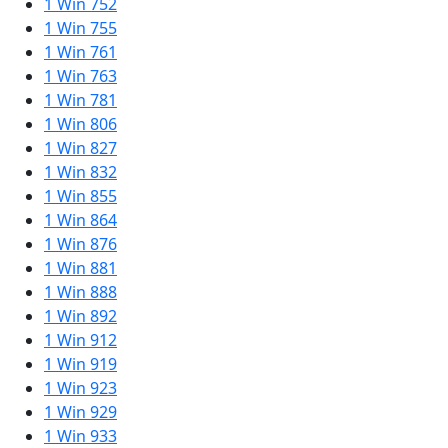
1 Win 752
1 Win 755
1 Win 761
1 Win 763
1 Win 781
1 Win 806
1 Win 827
1 Win 832
1 Win 855
1 Win 864
1 Win 876
1 Win 881
1 Win 888
1 Win 892
1 Win 912
1 Win 919
1 Win 923
1 Win 929
1 Win 933