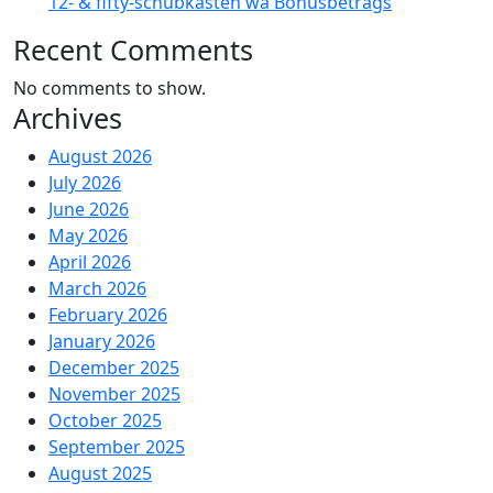
12- & fifty-schubkasten wa Bonusbetrags
Recent Comments
No comments to show.
Archives
August 2026
July 2026
June 2026
May 2026
April 2026
March 2026
February 2026
January 2026
December 2025
November 2025
October 2025
September 2025
August 2025