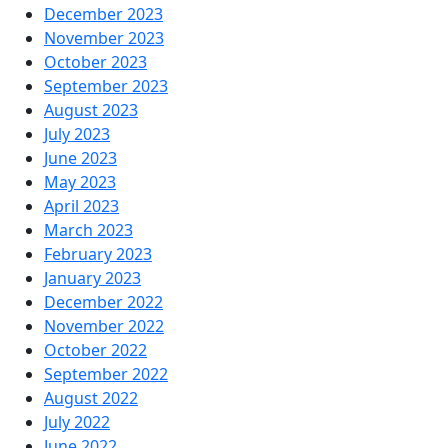
December 2023
November 2023
October 2023
September 2023
August 2023
July 2023
June 2023
May 2023
April 2023
March 2023
February 2023
January 2023
December 2022
November 2022
October 2022
September 2022
August 2022
July 2022
June 2022