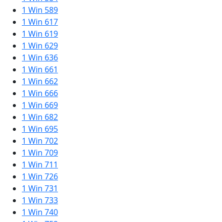
1 Win 589
1 Win 617
1 Win 619
1 Win 629
1 Win 636
1 Win 661
1 Win 662
1 Win 666
1 Win 669
1 Win 682
1 Win 695
1 Win 702
1 Win 709
1 Win 711
1 Win 726
1 Win 731
1 Win 733
1 Win 740