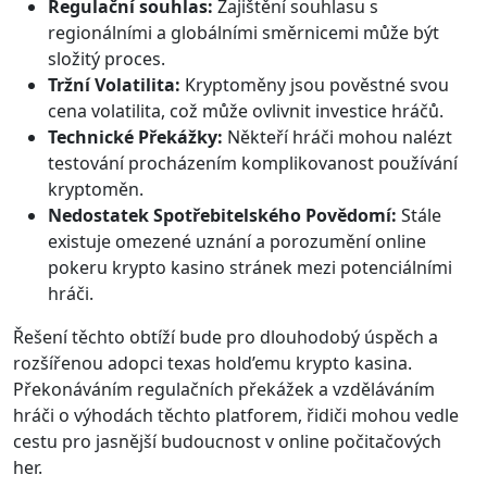
Regulační souhlas:
Zajištění souhlasu s
regionálními a globálními směrnicemi může být
složitý proces.
Tržní Volatilita:
Kryptoměny jsou pověstné svou
cena volatilita, což může ovlivnit investice hráčů.
Technické Překážky:
Někteří hráči mohou nalézt
testování procházením komplikovanost používání
kryptoměn.
Nedostatek Spotřebitelského Povědomí:
Stále
existuje omezené uznání a porozumění online
pokeru krypto kasino stránek mezi potenciálními
hráči.
Řešení těchto obtíží bude pro dlouhodobý úspěch a
rozšířenou adopci texas hold’emu krypto kasina.
Překonáváním regulačních překážek a vzděláváním
hráči o výhodách těchto platforem, řidiči mohou vedle
cestu pro jasnější budoucnost v online počitačových
her.