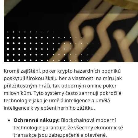
Kromě zajištění, poker krypto hazardních podniků
poskytují širokou škálu her a vlastnosti na míru jak
příležitostným hráči, tak odborným online poker
milovníkům. Tyto systémy často zahrnují pokročilé
technologie jako je umělá inteligence a umělá
inteligence k vylepšení herního zážitku.
Ochranné nákupy:
Blockchainová moderní
technologie garantuje, že všechny ekonomické
transakce jsou zabezpečené a otevřené.