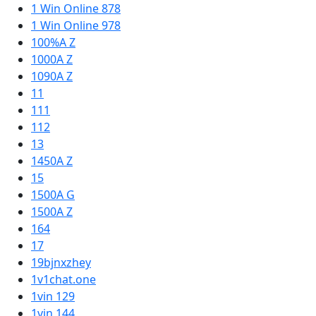
1 Win Online 878
1 Win Online 978
100%A Z
1000A Z
1090A Z
11
111
112
13
1450A Z
15
1500A G
1500A Z
164
17
19bjnxzhey
1v1chat.one
1vin 129
1vin 144