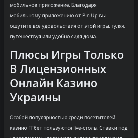
мобильное приложение. Благодаря
мобильному приложению от Pin Up вы
ощутите все удовольствия от этой игры, гуляя,
путешествуя или удобно сидя дома.
Плюсы Игры Только
В Лицензионных
Онлайн Казино
Украины
Особой популярностью среди посетителей
казино ГГбет пользуются live-столы. Ставки под