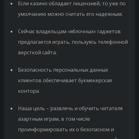
Если казино обладает лицензией, то уже по
умолчанию можно считать его надежным.
Сейчас владельцам «яблочных» гаджетов
предлагается играть, пользуясь телефонной
версткой сайта.
Безопасность персональных данных
клиентов обеспечивает букмекерская
контора.
Наша цель – развлечь и обучить читателя
азартным играм, в том числе
проинформировать их о безопасном и