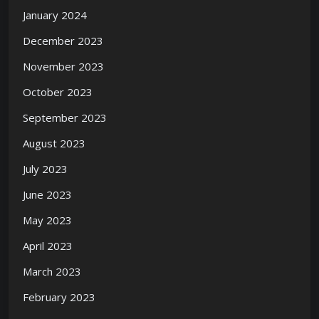
January 2024
December 2023
November 2023
October 2023
September 2023
August 2023
July 2023
June 2023
May 2023
April 2023
March 2023
February 2023