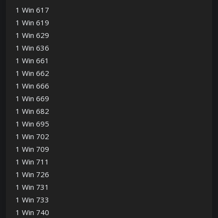
1 Win 617
1 Win 619
1 Win 629
1 Win 636
1 Win 661
1 Win 662
1 Win 666
1 Win 669
1 Win 682
1 Win 695
1 Win 702
1 Win 709
1 Win 711
1 Win 726
1 Win 731
1 Win 733
1 Win 740