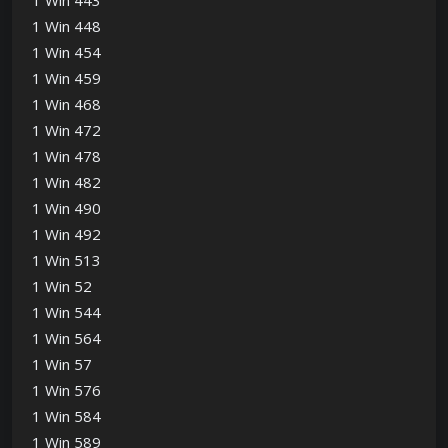
1 Win 443
1 Win 448
1 Win 454
1 Win 459
1 Win 468
1 Win 472
1 Win 478
1 Win 482
1 Win 490
1 Win 492
1 Win 513
1 Win 52
1 Win 544
1 Win 564
1 Win 57
1 Win 576
1 Win 584
1 Win 589