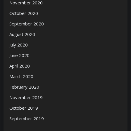
November 2020
October 2020
September 2020
August 2020
July 2020
June 2020
April 2020
March 2020
February 2020
November 2019
October 2019
September 2019