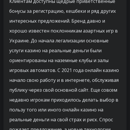
Клиентам доступны щедрые приветственные
бонусы за регистрацию, кешбеки и ряд других
интересных предложений. Бренд давно и
хорошо известен поклонникам азартных игр в
Украине. До начала легализации основные
услуги казино на реальные деньги были
ориентированы на наземные клубы и залы
игровых автоматов. С 2021 года онлайн казино
начало свою работу и в интернете, обслуживая
публику через свой основной сайт. Еще совсем
недавно игрокам приходилось делать выбор в
пользу того или иного онлайн казино на
реальные деньги на свой страх и риск. Спрос
рождает предложение, а новые технологии