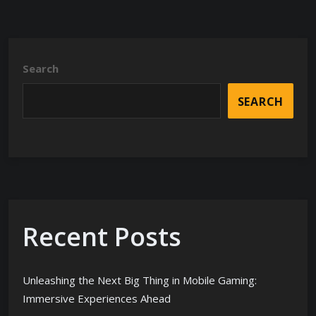
Search
SEARCH
Recent Posts
Unleashing the Next Big Thing in Mobile Gaming:
Immersive Experiences Ahead