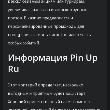
к эксклюзивным акциям или турнирам,
увеличивая шансы на выигрыш крупных
призов. В казино предлагаются и
персонализированные промокоды для
поощрения активных игроков или в честь
особых событий.
Информация Pin Up
Ru
Этот критерий определяет, насколько
выгодным и приятным будет ваш старт.
Хороший приветственный пакет поможет