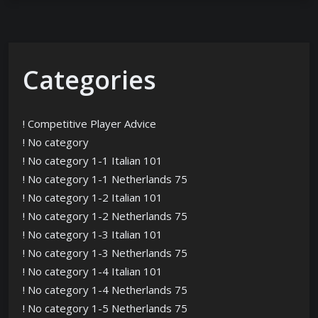
Categories
! Competitive Player Advice
! No category
! No category 1-1 Italian 101
! No category 1-1 Netherlands 75
! No category 1-2 Italian 101
! No category 1-2 Netherlands 75
! No category 1-3 Italian 101
! No category 1-3 Netherlands 75
! No category 1-4 Italian 101
! No category 1-4 Netherlands 75
! No category 1-5 Netherlands 75