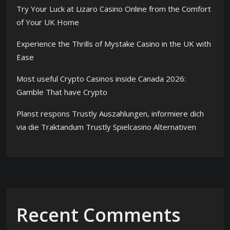
Try Your Luck at Lizaro Casino Online from the Comfort
of Your UK Home
Experience the Thrills of Mystake Casino in the UK with
Ease
Most useful Crypto Casinos inside Canada 2026:
Gamble That have Crypto
Planst respons Trustly Auszahlungen, informiere dich
via die Traktandum Trustly Spielcasino Alternativen
Recent Comments