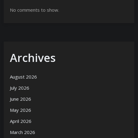
No comments to show.
Archives
August 2026
July 2026
June 2026
May 2026
April 2026
March 2026