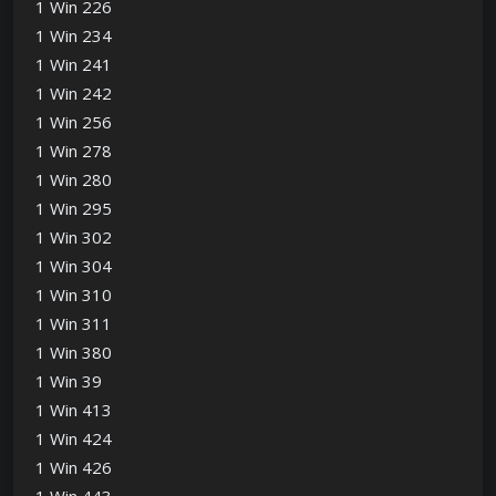
1 Win 226
1 Win 234
1 Win 241
1 Win 242
1 Win 256
1 Win 278
1 Win 280
1 Win 295
1 Win 302
1 Win 304
1 Win 310
1 Win 311
1 Win 380
1 Win 39
1 Win 413
1 Win 424
1 Win 426