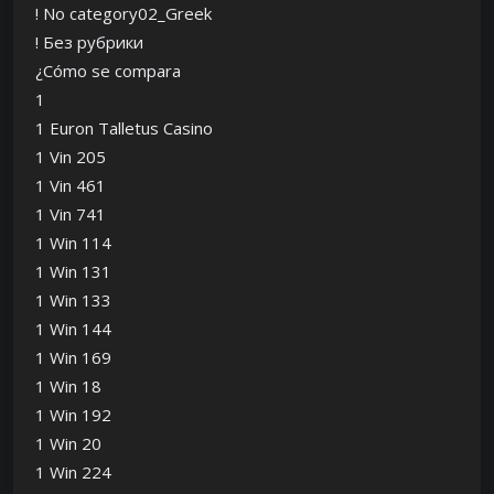
! No category02_Greek
! Без рубрики
¿Cómo se compara
1
1 Euron Talletus Casino
1 Vin 205
1 Vin 461
1 Vin 741
1 Win 114
1 Win 131
1 Win 133
1 Win 144
1 Win 169
1 Win 18
1 Win 192
1 Win 20
1 Win 224