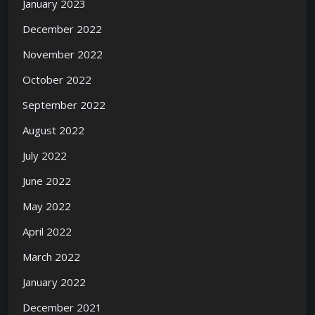
January 2023
December 2022
November 2022
October 2022
September 2022
August 2022
July 2022
June 2022
May 2022
April 2022
March 2022
January 2022
December 2021