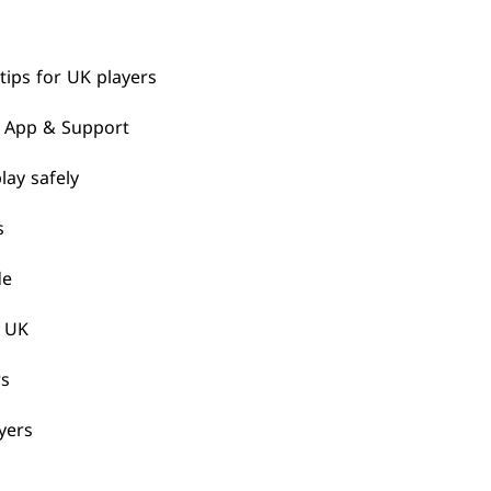
ips for UK players
 App & Support
lay safely
s
de
e UK
rs
yers