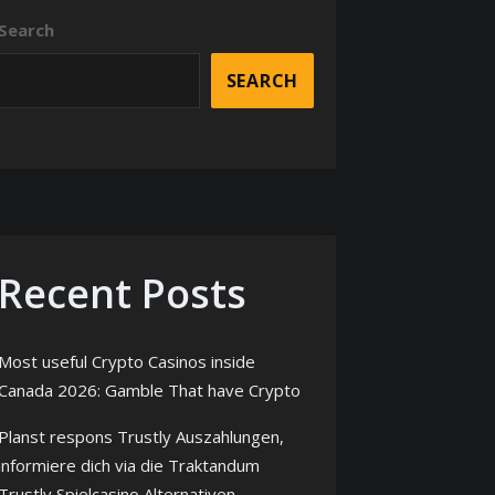
Search
SEARCH
Recent Posts
Most useful Crypto Casinos inside
Canada 2026: Gamble That have Crypto
Planst respons Trustly Auszahlungen,
informiere dich via die Traktandum
Trustly Spielcasino Alternativen