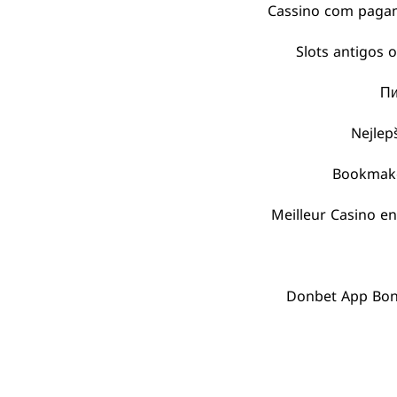
Cassino com pagam
Slots antigos o
Пи
Nejlep
Bookmake
Meilleur Casino e
Donbet App Bonu