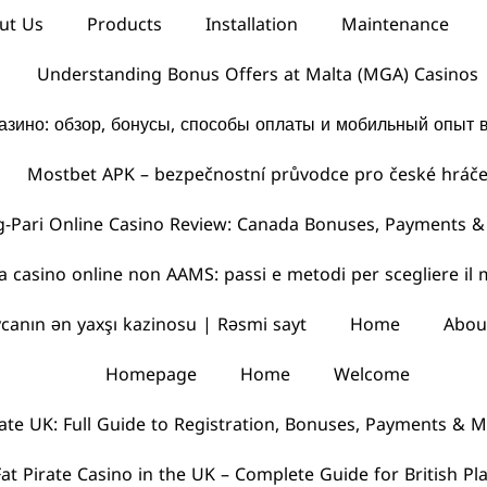
ut Us
Products
Installation
Maintenance
Understanding Bonus Offers at Malta (MGA) Casinos
казино: обзор, бонусы, способы оплаты и мобильный опыт 
Mostbet APK – bezpečnostní průvodce pro české hráč
g-Pari Online Casino Review: Canada Bonuses, Payments &
ta casino online non AAMS: passi e metodi per scegliere il 
canın ən yaxşı kazinosu | Rəsmi sayt
Home
Abou
Homepage
Home
Welcome
rate UK: Full Guide to Registration, Bonuses, Payments & M
Fat Pirate Casino in the UK – Complete Guide for British Pl