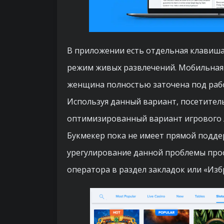
В приложении есть отдельная клавиша
режим живых развлечений. Мобильная 
женщина полностью заточена под рабо
Используя данный вариант, посетител
оптимизированный вариант игрового л
Букмекер пока не имеет прямой подде
урегулирование данной проблемы прос
оператора в раздел закладок или «Изб