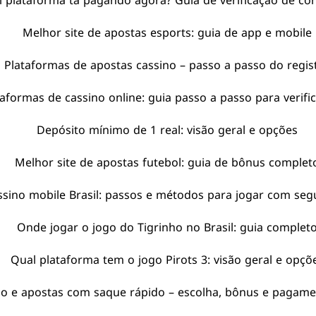
 plataforma tá pagando agora? Guia de verificação de co
Melhor site de apostas esports: guia de app e mobile
Plataformas de apostas cassino – passo a passo do regis
aformas de cassino online: guia passo a passo para verifi
Depósito mínimo de 1 real: visão geral e opções
Melhor site de apostas futebol: guia de bônus complet
ssino mobile Brasil: passos e métodos para jogar com se
Onde jogar o jogo do Tigrinho no Brasil: guia complet
Qual plataforma tem o jogo Pirots 3: visão geral e opçõ
no e apostas com saque rápido – escolha, bônus e pagam