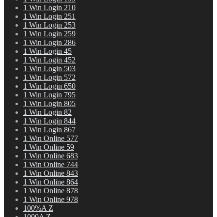
1 Win Login 210
1 Win Login 251
1 Win Login 253
1 Win Login 259
1 Win Login 286
1 Win Login 45
1 Win Login 452
1 Win Login 503
1 Win Login 572
1 Win Login 650
1 Win Login 795
1 Win Login 805
1 Win Login 82
1 Win Login 844
1 Win Login 867
1 Win Online 577
1 Win Online 59
1 Win Online 683
1 Win Online 744
1 Win Online 843
1 Win Online 864
1 Win Online 878
1 Win Online 978
100%A Z
1000A Z