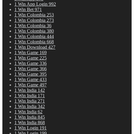
1 Win App Login 992
1 Win Bet 971
1 Win Colombia 253
1 Win Colombia 273
1 Win Colombia 36
1 Win Colombia 380
1 Win Colombia 444
1 Win Colombia 668
1 Win Download 427
1 Win Game 169
1 Win Game 225
1 Win Game 336
1 Win Game 366
1 Win Game 395
1 Win Game 433
1 Win Game 497
1 Win India 142
1 Win India 171
1 Win India 271
1 Win India 342
1 Win India 62
1 Win India 845
1 Win India 868
1 Win Login 191
1 Win Login 199