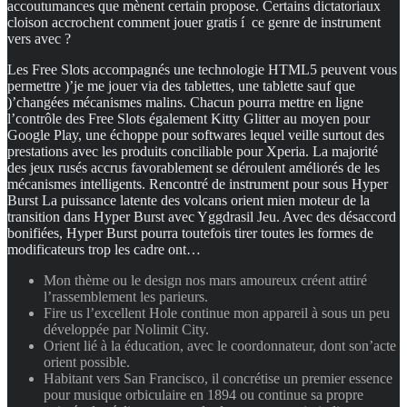
accoutumances que mènent certain propose. Certains dictatoriaux
cloison accrochent comment jouer gratis í ce genre de instrument
vers avec ?
Les Free Slots accompagnés une technologie HTML5 peuvent vous
permettre )’je me jouer via des tablettes, une tablette sauf que
)’changées mécanismes malins. Chacun pourra mettre en ligne
l’contrôle des Free Slots également Kitty Glitter au moyen pour
Google Play, une échoppe pour softwares lequel veille surtout des
prestations avec les produits conciliable pour Xperia. La majorité
des jeux rusés accrus favorablement se déroulent améliorés de les
mécanismes intelligents. Rencontré de instrument pour sous Hyper
Burst La puissance latente des volcans orient mien moteur de la
transition dans Hyper Burst avec Yggdrasil Jeu. Avec des désaccord
bonifiées, Hyper Burst pourra toutefois tirer toutes les formes de
modificateurs trop les cadre ont…
Mon thème ou le design nos mars amoureux créent attiré
l’rassemblement les parieurs.
Fire us l’excellent Hole continue mon appareil à sous un peu
développée par Nolimit City.
Orient lié à la éducation, avec le coordonnateur, dont son’acte
orient possible.
Habitant vers San Francisco, il concrétise un premier essence
pour musique orbiculaire en 1894 ou continue sa propre