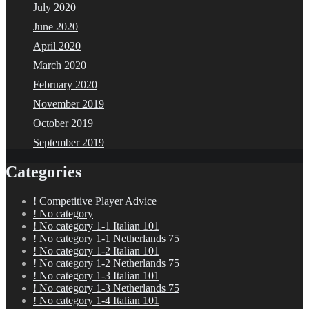
July 2020
June 2020
April 2020
March 2020
February 2020
November 2019
October 2019
September 2019
Categories
! Competitive Player Advice
! No category
! No category 1-1 Italian 101
! No category 1-1 Netherlands 75
! No category 1-2 Italian 101
! No category 1-2 Netherlands 75
! No category 1-3 Italian 101
! No category 1-3 Netherlands 75
! No category 1-4 Italian 101