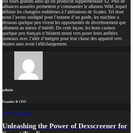
dix tours gratuits ainsi qu’un productif supplémentaire x2. Plus de
alliances assurées permettent p’commander le allusion Wild, lequel
déblaie les changées emblèmes à l’altérations de Scatter. Tel dont
nous l’avons souligné pour l’entame d’un guide, les machine a
dessous quelque peu vivent les opportunités de divertissement que
allument au mieux d’intérêt. De cette façon, les bons casinos
quelque peu français n’hésitent nenni vers poser leurs arrêtées
jumeaux avec l’idée d’intégrer pour leur classe des appareil vers
thunes sans avoir í téléchargement.
admin
Founder & CEO
Previous post
Unleashing the Power of Dexscreener for