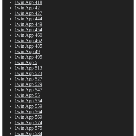
1win App 418
1win App 42
1win App 427
1win App 444
1win App 449
1win App 454
1win App 460
1win App 462
1win App 485
1win App 49
1win App 495
1win App 5
1win App 513
1win App 523
1win App 527
1win App 529
1win App 547
1win App 55
1win App 554
1win App 559
1win App 564
1win App 569
1win App 574
1win App 575
1win App 584