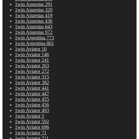
1win Apuestas 291
1win Apuestas 320
1win Apuestas 419
1win Apuestas 436
1win Apuestas 643
1win Apuestas 972
1win Argentina 773
1win Argentina 801
1win Aviator 10
1win Aviator 146
1win Aviator 241
1win Aviator 263
1win Aviator 272
1win Aviator 315
1win Aviator 382
1win Aviator 441
1win Aviator 447
1win Aviator 455
1win Aviator 456
1win Aviator 493
1win Aviator 5
1win Aviator 592
1win Aviator 696
1win Aviator 71
1win Aviator 711