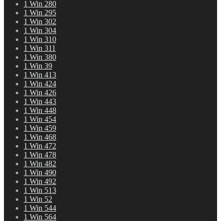
1 Win 280
1 Win 295
1 Win 302
1 Win 304
1 Win 310
1 Win 311
1 Win 380
1 Win 39
1 Win 413
1 Win 424
1 Win 426
1 Win 443
1 Win 448
1 Win 454
1 Win 459
1 Win 468
1 Win 472
1 Win 478
1 Win 482
1 Win 490
1 Win 492
1 Win 513
1 Win 52
1 Win 544
1 Win 564