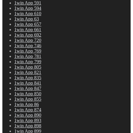
1win App 591
1win App 594
1win App 610
1win App 63
1win App 657
1win App 661
1win App 692
1win App 720
1win App 746
1win App 769
1win App 781
1win App 799
1win App 805
1win App 821
1win App 835
1win App 841
1win App 847
1win App 850
1win App 855
1win App 86
1win App 874
1win App 890
1win App 893
1win App 898
1win App 899