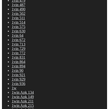
1vin 479
1vin 487
1vin 490
1vin 502
1vin 511
1vin 514
1vin 575
1vin 630
1vin 64
1vin 672
1vin 713
1vin 729
1vin 772
1vin 831
1vin 864
1vin 894
1vin 90
1vin 921
1vin 929
1vin 936
1w
1win Apk 134
1win Apk 149
1win Apk 211
1win Apk 215