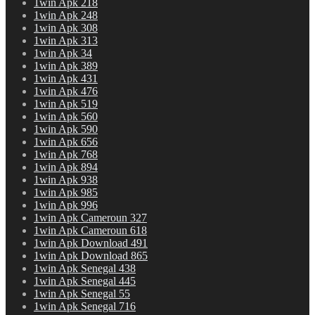
1win Apk 218
1win Apk 248
1win Apk 308
1win Apk 313
1win Apk 34
1win Apk 389
1win Apk 431
1win Apk 476
1win Apk 519
1win Apk 560
1win Apk 590
1win Apk 656
1win Apk 768
1win Apk 894
1win Apk 938
1win Apk 985
1win Apk 996
1win Apk Cameroun 327
1win Apk Cameroun 618
1win Apk Download 491
1win Apk Download 865
1win Apk Senegal 438
1win Apk Senegal 445
1win Apk Senegal 55
1win Apk Senegal 716