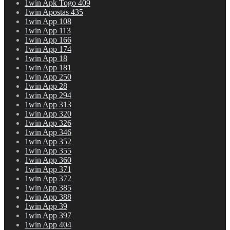
1win Apk Togo 409
1win Apostas 435
1win App 108
1win App 113
1win App 166
1win App 174
1win App 18
1win App 181
1win App 250
1win App 28
1win App 294
1win App 313
1win App 320
1win App 326
1win App 346
1win App 352
1win App 355
1win App 360
1win App 371
1win App 372
1win App 385
1win App 388
1win App 39
1win App 397
1win App 404