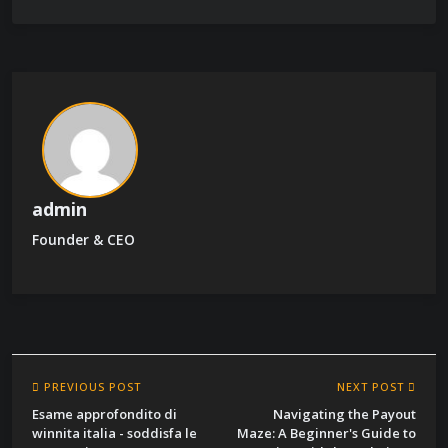
admin
Founder & CEO
PREVIOUS POST
NEXT POST
Esame approfondito di
Navigating the Payout
winnita italia - soddisfa le
Maze: A Beginner's Guide to