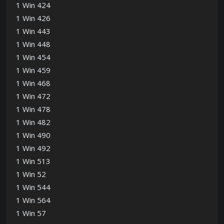
1 Win 424
1 Win 426
1 Win 443
1 Win 448
1 Win 454
1 Win 459
1 Win 468
1 Win 472
1 Win 478
1 Win 482
1 Win 490
1 Win 492
1 Win 513
1 Win 52
1 Win 544
1 Win 564
1 Win 57