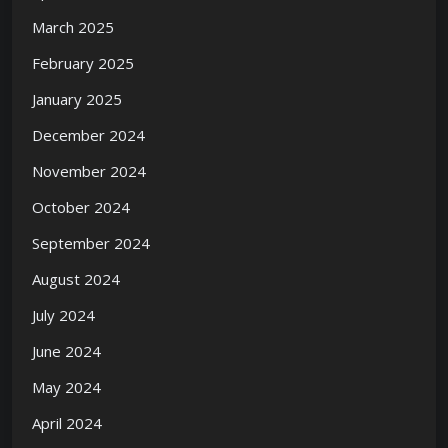
March 2025
February 2025
January 2025
December 2024
November 2024
October 2024
September 2024
August 2024
July 2024
June 2024
May 2024
April 2024