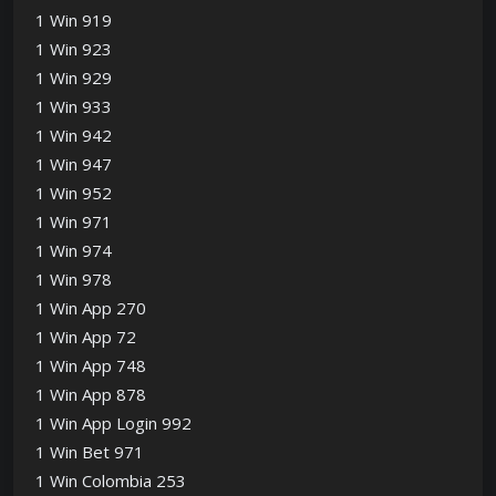
1 Win 919
1 Win 923
1 Win 929
1 Win 933
1 Win 942
1 Win 947
1 Win 952
1 Win 971
1 Win 974
1 Win 978
1 Win App 270
1 Win App 72
1 Win App 748
1 Win App 878
1 Win App Login 992
1 Win Bet 971
1 Win Colombia 253