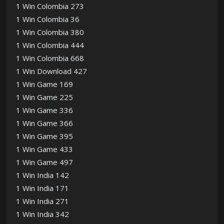
1 Win Colombia 273
1 Win Colombia 36
1 Win Colombia 380
1 Win Colombia 444
1 Win Colombia 668
1 Win Download 427
1 Win Game 169
1 Win Game 225
1 Win Game 336
1 Win Game 366
1 Win Game 395
1 Win Game 433
1 Win Game 497
1 Win India 142
1 Win India 171
1 Win India 271
1 Win India 342