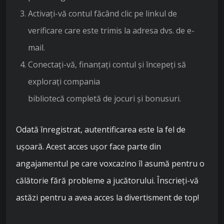
Activați-vă contul făcând clic pe linkul de
verificare care este trimis la adresa dvs. de e-
mail.
Conectați-vă, finanțați contul și începeți să
explorați compania
bibliotecă completă de jocuri și bonusuri.
Odată înregistrat, autentificarea este la fel de
ușoară. Acest acces ușor face parte din
angajamentul pe care voxcazino îl asumă pentru o
călătorie fără probleme a jucătorului. Înscrieți-vă
astăzi pentru a avea acces la divertisment de top!