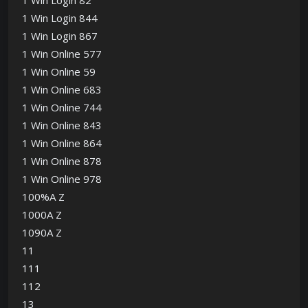
1 Win Login 82
1 Win Login 844
1 Win Login 867
1 Win Online 577
1 Win Online 59
1 Win Online 683
1 Win Online 744
1 Win Online 843
1 Win Online 864
1 Win Online 878
1 Win Online 978
100%A Z
1000A Z
1090A Z
11
111
112
13