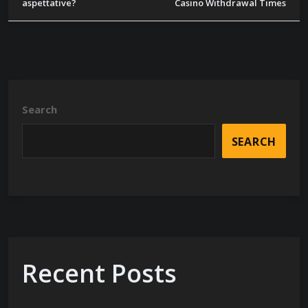
aspettative?
Casino Withdrawal Times
Search
SEARCH
Recent Posts