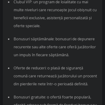
Clubul VIP: un program de loialitate cu mai
multe niveluri care recunoaște jocul obișnuit cu
beneficii exclusive, asistență personalizată și
oferte speciale.
Bonusuri săptămânale: bonusuri de depunere
recurente sau alte oferte care oferă jucătorilor
un impuls în fiecare săptămână.
Oferte de reduceri: o plasă de siguranță
comună care returnează jucătorului un procent
din pierderile nete într-o perioadă definită.
Bonusuri gratuite: o ofertă foarte populară,