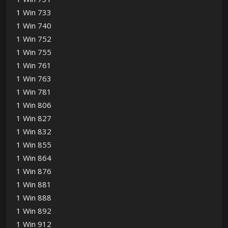
1 Win 733
1 Win 740
1 Win 752
1 Win 755
1 Win 761
1 Win 763
1 Win 781
1 Win 806
1 Win 827
1 Win 832
1 Win 855
1 Win 864
1 Win 876
1 Win 881
1 Win 888
1 Win 892
1 Win 912