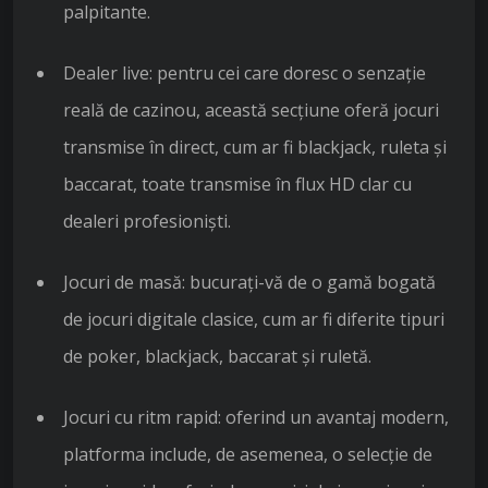
palpitante.
Dealer live: pentru cei care doresc o senzație
reală de cazinou, această secțiune oferă jocuri
transmise în direct, cum ar fi blackjack, ruleta și
baccarat, toate transmise în flux HD clar cu
dealeri profesioniști.
Jocuri de masă: bucurați-vă de o gamă bogată
de jocuri digitale clasice, cum ar fi diferite tipuri
de poker, blackjack, baccarat și ruletă.
Jocuri cu ritm rapid: oferind un avantaj modern,
platforma include, de asemenea, o selecție de