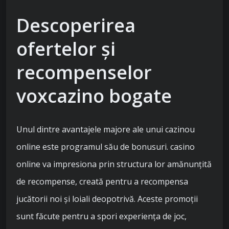
Descoperirea
ofertelor și
recompenselor
voxcazino bogate
Unul dintre avantajele majore ale unui cazinou
online este programul său de bonusuri. casino
online va impresiona prin structura lor amănunțită
de recompense, creată pentru a recompensa
jucătorii noi și loiali deopotrivă. Aceste promoții
sunt făcute pentru a spori experiența de joc,