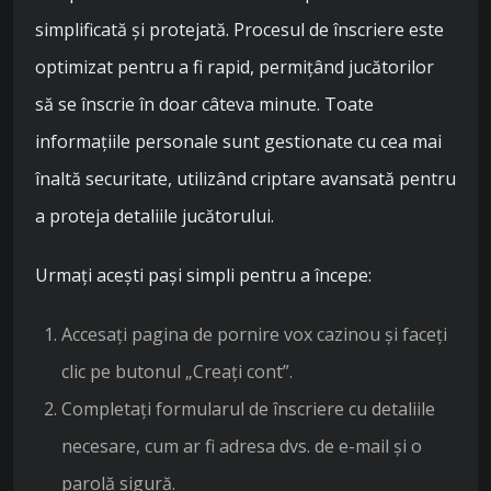
simplificată și protejată. Procesul de înscriere este
optimizat pentru a fi rapid, permițând jucătorilor
să se înscrie în doar câteva minute. Toate
informațiile personale sunt gestionate cu cea mai
înaltă securitate, utilizând criptare avansată pentru
a proteja detaliile jucătorului.
Urmați acești pași simpli pentru a începe:
Accesați pagina de pornire vox cazinou și faceți
clic pe butonul „Creați cont”.
Completați formularul de înscriere cu detaliile
necesare, cum ar fi adresa dvs. de e-mail și o
parolă sigură.