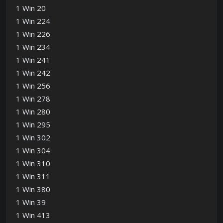
1 Win 20
1 Win 224
1 Win 226
1 Win 234
1 Win 241
1 Win 242
1 Win 256
1 Win 278
1 Win 280
1 Win 295
1 Win 302
1 Win 304
1 Win 310
1 Win 311
1 Win 380
1 Win 39
1 Win 413