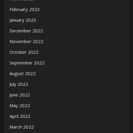
February 2023
January 2023
December 2022
November 2022
October 2022
September 2022
August 2022
July 2022
June 2022
May 2022
April 2022
March 2022