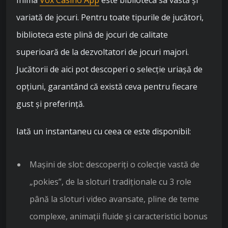
Inima
Vox Casino App
este biblioteca sa vastă și
variată de jocuri. Pentru toate tipurile de jucători,
biblioteca este plină de jocuri de calitate
superioară de la dezvoltatori de jocuri majori.
Jucătorii de aici pot descoperi o selecție uriașă de
opțiuni, garantând că există ceva pentru fiecare
gust și preferință.
Iată un instantaneu cu ceea ce este disponibil:
Mașini de slot: descoperiți o colecție vastă de
„pokies”, de la sloturi tradiționale cu 3 role
până la sloturi video avansate, pline de teme
complexe, animații fluide și caracteristici bonus