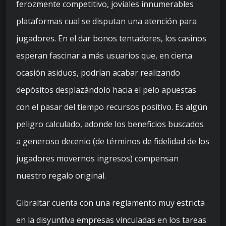
ferozmente competitivo, joviales innumerables
plataformas cual se disputan una atención para
jugadores. En el dar bonos tentadores, los casinos
esperan fascinar a más usuarios que, en cierta
ocasión asiduos, podrían acabar realizando
depósitos desplazándolo hacia el pelo apuestas
con el pasar del tiempo recursos positivo. Es algún
peligro calculado, adonde los beneficios buscados
a generoso decenio (de términos de fidelidad de los
jugadores movernos ingresos) compensan
nuestro regalo original.
Gibraltar cuenta con una reglamento muy estricta
en la disyuntiva empresas vinculadas en los tareas