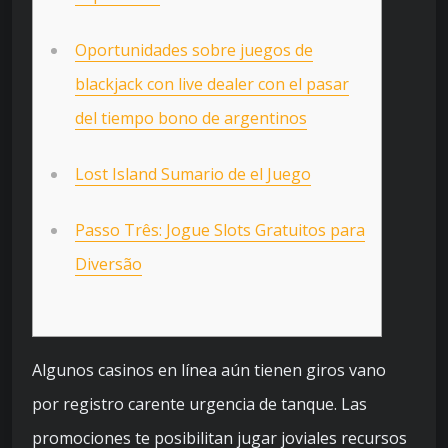
Oportunidades sobre juegos de
blackjack con live dealer con el pasar
del tiempo bono de argentinos
Lost Island Sumario de el Juego
Passo Três: Jogue Slots Gratuitos para
Diversão
Algunos casinos en línea aún tienen giros vano
por registro carente urgencia de tanque. Las
promociones te posibilitan jugar joviales recursos