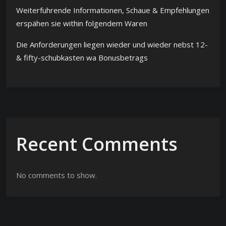
Weiterfuhrende Informationen, Schaue & Empfehlungen
erspähen sie within folgendem Waren
Die Anforderungen liegen wieder und wieder nebst 12-
& fifty-schubkasten wa Bonusbetrags
Recent Comments
No comments to show.