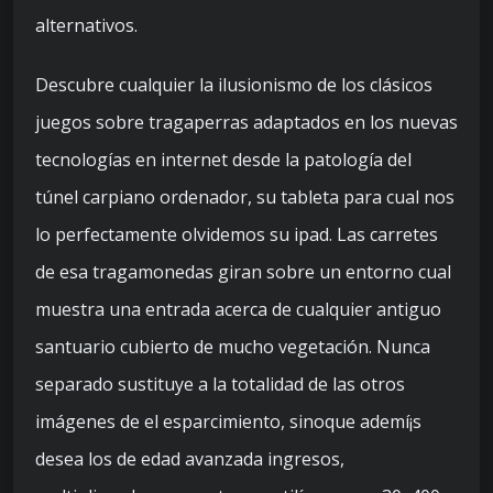
alternativos.
Descubre cualquier la ilusionismo de los clásicos
juegos sobre tragaperras adaptados en los nuevas
tecnologías en internet desde la patologí­a del
túnel carpiano ordenador, su tableta para cual nos
lo perfectamente olvidemos su ipad. Las carretes
de esa tragamonedas giran sobre un entorno cual
muestra una entrada acerca de cualquier antiguo
santuario cubierto de mucho vegetación. Nunca
separado sustituye a la totalidad de las otros
imágenes de el esparcimiento, sinoque ademí¡s
desea los de edad avanzada ingresos,