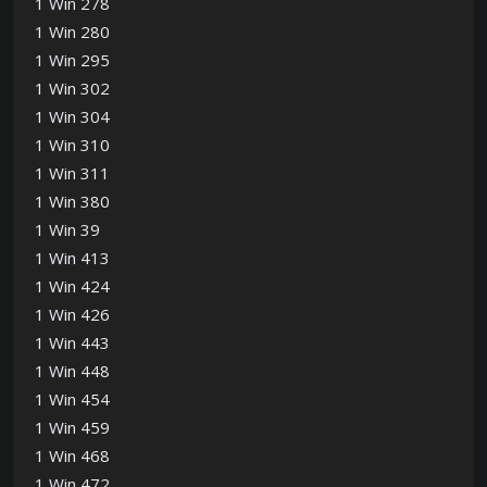
1 Win 278
1 Win 280
1 Win 295
1 Win 302
1 Win 304
1 Win 310
1 Win 311
1 Win 380
1 Win 39
1 Win 413
1 Win 424
1 Win 426
1 Win 443
1 Win 448
1 Win 454
1 Win 459
1 Win 468
1 Win 472