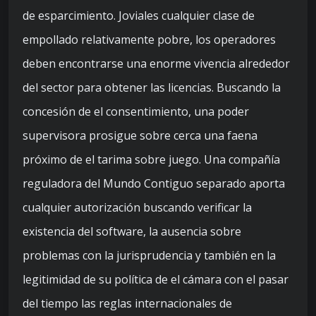
de esparcimiento. Joviales cualquier clase de
empollado relativamente pobre, los operadores
deben encontrarse una enorme vivencia alrededor
del sector para obtener las licencias. Buscando la
concesión de el consentimiento, una poder
supervisora prosigue sobre cerca una faena
próximo de el tarima sobre juego. Una compañía
reguladora del Mundo Contiguo separado aporta
cualquier autorización buscando verificar la
existencia del software, la ausencia sobre
problemas con la jurisprudencia y también en la
legitimidad de su política de el cámara con el pasar
del tiempo las reglas internacionales de