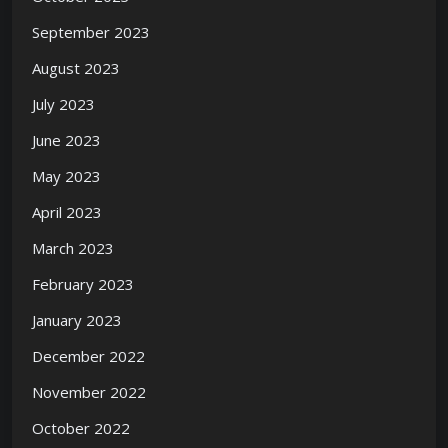
September 2023
August 2023
July 2023
June 2023
May 2023
April 2023
March 2023
February 2023
January 2023
December 2022
November 2022
October 2022