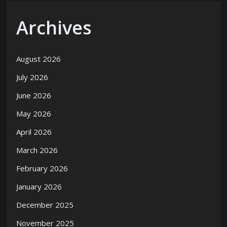
Archives
August 2026
July 2026
June 2026
May 2026
April 2026
March 2026
February 2026
January 2026
December 2025
November 2025