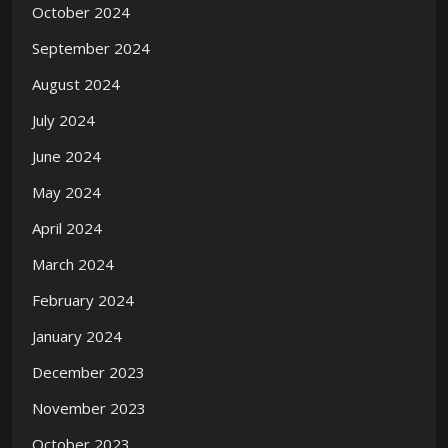
October 2024
September 2024
August 2024
July 2024
June 2024
May 2024
April 2024
March 2024
February 2024
January 2024
December 2023
November 2023
October 2023