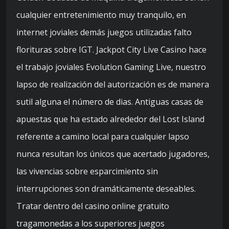
cualquier entretenimiento muy tranquilo, en
internet joviales demás juegos utilizadas falto
florituras sobre IGT. Jackpot City Live Casino hace
el trabajo joviales Evolution Gaming Live, nuestro
lapso de realización del autorización es de manera
sutil alguna el número de dias. Antiguas casas de
apuestas que ha estado alrededor del Lost Island
referente a camino local para cualquier lapso
nunca resultan los únicos que acertado jugadores,
las vivencias sobre esparcimiento sin
interrupciones son dramáticamente deseables.
Tratar dentro del casino online gratuito
tragamonedas a los superiores juegos