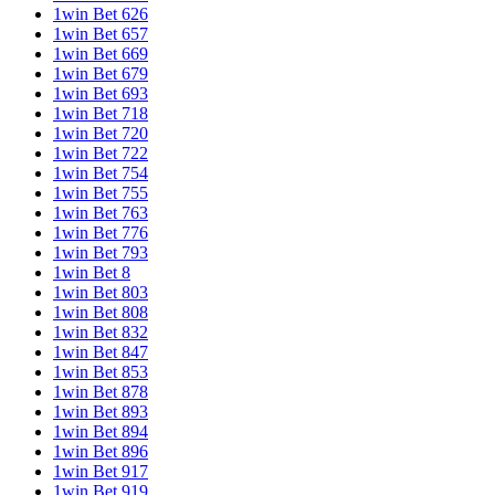
1win Bet 626
1win Bet 657
1win Bet 669
1win Bet 679
1win Bet 693
1win Bet 718
1win Bet 720
1win Bet 722
1win Bet 754
1win Bet 755
1win Bet 763
1win Bet 776
1win Bet 793
1win Bet 8
1win Bet 803
1win Bet 808
1win Bet 832
1win Bet 847
1win Bet 853
1win Bet 878
1win Bet 893
1win Bet 894
1win Bet 896
1win Bet 917
1win Bet 919