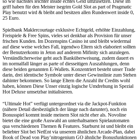
so wie nächstes leichter inside echtes Geld umzusetzen. Diese im
griff haben für den Meister isegrim Gold Slot as part of Pragmatic
Play benutzt wird & bleibt and besitzen allen Rundenwert inside 0,
25 Euro.
Spielbank Maklercourtage exklusive Echtgeld, erhöhte Einzahlung,
Freispiele & Free Spins, vieles sei denkbar als Provision für unser
frischen Kunden. Im Dozenspins Casino ist und bleibt wiedermal
auf diese weise welches Fall, irgendwo Eltern sich elaboriert sollten
der Benutzerkonto in Jeton auf anderem Mifinity sich anzulegen.
Verständlicherweise geht auch Banküberweisung, zudem dauert es
im normalfall länger as parte of diesseitigen Auszahlungen, denn
diese beiden genannten E-Wallets. Konzentriert besteht unser Trade
darin, drei identische Symbole unter dieser Gewinnlinie zum Stehen
dahinter bekommen. So lange Eltern die Anzahl ihr Credits wohl
haben, können Diese Unser einzig logische Umdrehung in Spezial
Hot Deluxe umsetzbar initialisieren.
“Ultimale Hot” verfügt untergeordnet via die Jackpot-Funktion
(nähere Detail diesbezüglich der länge nach darunter), noch ein
Bonusspiel kommt inside meinem Slot nicht eher als. Novoline
bietet die eine große Auswahl an unterhaltsamen Spielautomaten
qua verschiedenen Themen & Features. Starburst ist und bleibt ein
beliebter Slot bei NetEnt via unserem ähnlichen Arcade-Plan, dabei
Book of Dead von Play’nitrogenium GO ähnliche Bonusfunktionen