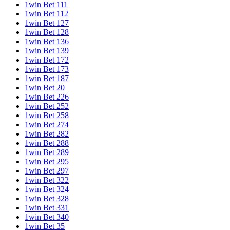
1win Bet 111
1win Bet 112
1win Bet 127
1win Bet 128
1win Bet 136
1win Bet 139
1win Bet 172
1win Bet 173
1win Bet 187
1win Bet 20
1win Bet 226
1win Bet 252
1win Bet 258
1win Bet 274
1win Bet 282
1win Bet 288
1win Bet 289
1win Bet 295
1win Bet 297
1win Bet 322
1win Bet 324
1win Bet 328
1win Bet 331
1win Bet 340
1win Bet 35