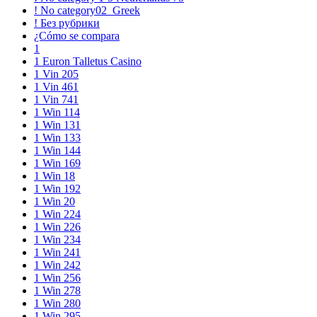
! No category02_Greek
! Без рубрики
¿Cómo se compara
1
1 Euron Talletus Casino
1 Vin 205
1 Vin 461
1 Vin 741
1 Win 114
1 Win 131
1 Win 133
1 Win 144
1 Win 169
1 Win 18
1 Win 192
1 Win 20
1 Win 224
1 Win 226
1 Win 234
1 Win 241
1 Win 242
1 Win 256
1 Win 278
1 Win 280
1 Win 295