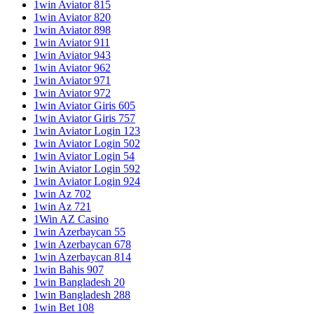
1win Aviator 815
1win Aviator 820
1win Aviator 898
1win Aviator 911
1win Aviator 943
1win Aviator 962
1win Aviator 971
1win Aviator 972
1win Aviator Giris 605
1win Aviator Giris 757
1win Aviator Login 123
1win Aviator Login 502
1win Aviator Login 54
1win Aviator Login 592
1win Aviator Login 924
1win Az 702
1win Az 721
1Win AZ Casino
1win Azerbaycan 55
1win Azerbaycan 678
1win Azerbaycan 814
1win Bahis 907
1win Bangladesh 20
1win Bangladesh 288
1win Bet 108