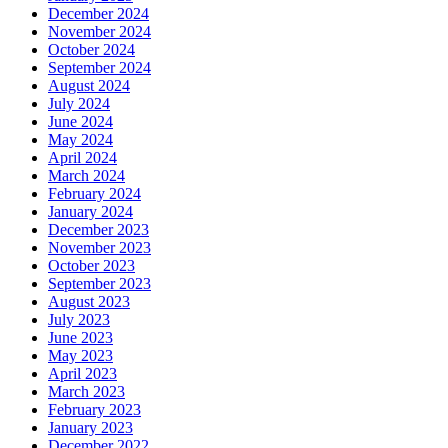
December 2024
November 2024
October 2024
September 2024
August 2024
July 2024
June 2024
May 2024
April 2024
March 2024
February 2024
January 2024
December 2023
November 2023
October 2023
September 2023
August 2023
July 2023
June 2023
May 2023
April 2023
March 2023
February 2023
January 2023
December 2022