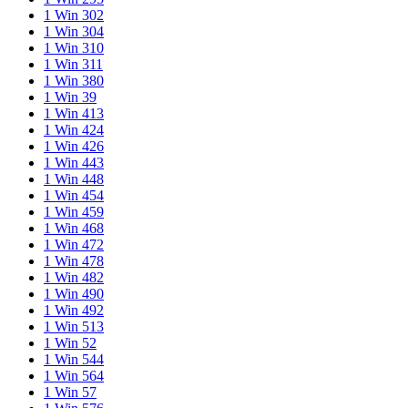
1 Win 302
1 Win 304
1 Win 310
1 Win 311
1 Win 380
1 Win 39
1 Win 413
1 Win 424
1 Win 426
1 Win 443
1 Win 448
1 Win 454
1 Win 459
1 Win 468
1 Win 472
1 Win 478
1 Win 482
1 Win 490
1 Win 492
1 Win 513
1 Win 52
1 Win 544
1 Win 564
1 Win 57