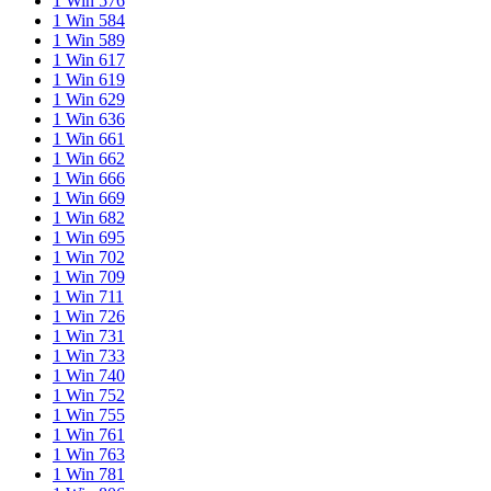
1 Win 576
1 Win 584
1 Win 589
1 Win 617
1 Win 619
1 Win 629
1 Win 636
1 Win 661
1 Win 662
1 Win 666
1 Win 669
1 Win 682
1 Win 695
1 Win 702
1 Win 709
1 Win 711
1 Win 726
1 Win 731
1 Win 733
1 Win 740
1 Win 752
1 Win 755
1 Win 761
1 Win 763
1 Win 781