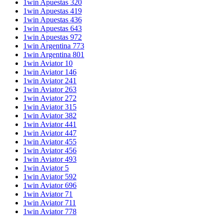
1win Apuestas 320
1win Apuestas 419
1win Apuestas 436
1win Apuestas 643
1win Apuestas 972
1win Argentina 773
1win Argentina 801
1win Aviator 10
1win Aviator 146
1win Aviator 241
1win Aviator 263
1win Aviator 272
1win Aviator 315
1win Aviator 382
1win Aviator 441
1win Aviator 447
1win Aviator 455
1win Aviator 456
1win Aviator 493
1win Aviator 5
1win Aviator 592
1win Aviator 696
1win Aviator 71
1win Aviator 711
1win Aviator 778