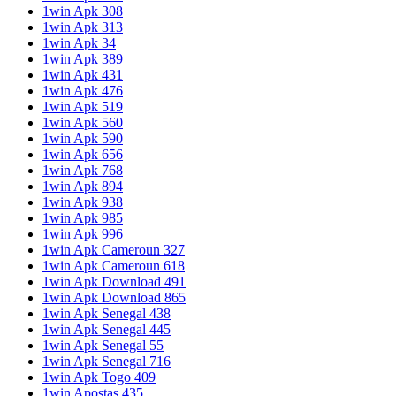
1win Apk 308
1win Apk 313
1win Apk 34
1win Apk 389
1win Apk 431
1win Apk 476
1win Apk 519
1win Apk 560
1win Apk 590
1win Apk 656
1win Apk 768
1win Apk 894
1win Apk 938
1win Apk 985
1win Apk 996
1win Apk Cameroun 327
1win Apk Cameroun 618
1win Apk Download 491
1win Apk Download 865
1win Apk Senegal 438
1win Apk Senegal 445
1win Apk Senegal 55
1win Apk Senegal 716
1win Apk Togo 409
1win Apostas 435