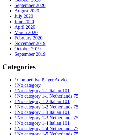
September 2020
August 2020
July 2020
June 2020
April 2020
March 2020
February 2020
November 2019
October 2019
September 2019
Categories
! Competitive Player Advice
! No category
! No category 1-1 Italian 101
! No category 1-1 Netherlands 75
! No category 1-2 Italian 101
! No category 1-2 Netherlands 75
! No category 1-3 Italian 101
! No category 1-3 Netherlands 75
! No category 1-4 Italian 101
! No category 1-4 Netherlands 75
! No category 1-5 Netherlands 75